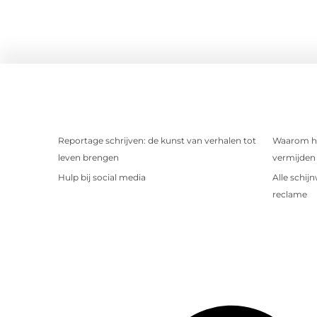
Reportage schrijven: de kunst van verhalen tot
Waarom het
leven brengen
vermijden 
Hulp bij social media
Alle schij
reclame