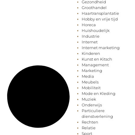
Gezondheid
Groothandel
Haartransplantatie
Hobby en vrije tijd
Horeca
Huishoudelijk
Industrie
Internet
Internet marketing
Kinderen
Kunst en Kitsch
Management
Marketing
Media
Meubels
Mobiliteit
Mode en Kleding
Muziek
Onderwijs
Particuliere
dienstverlening
Rechten
Relatie
Sport