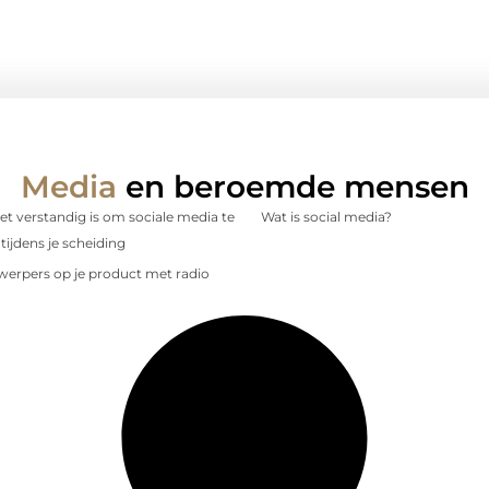
Media
en beroemde mensen
 verstandig is om sociale media te
Wat is social media?
tijdens je scheiding
nwerpers op je product met radio