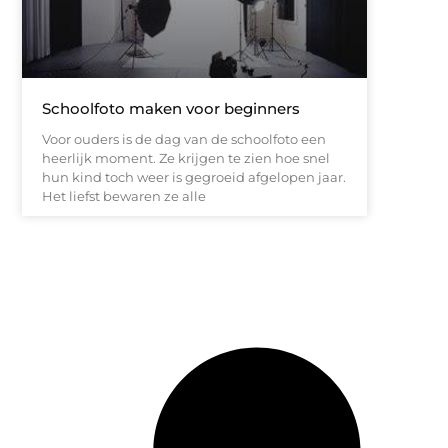
Schoolfoto maken voor beginners
Voor ouders is de dag van de schoolfoto een
heerlijk moment. Ze krijgen te zien hoe snel
hun kind toch weer is gegroeid afgelopen jaar.
Het liefst bewaren ze alle