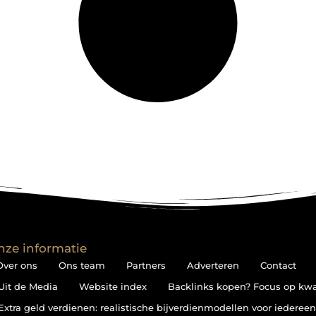
nze informatie
Over ons
Ons team
Partners
Adverteren
Contact
Uit de Media
Website index
Backlinks kopen? Focus op kwali
Extra geld verdienen: realistische bijverdienmodellen voor iederee