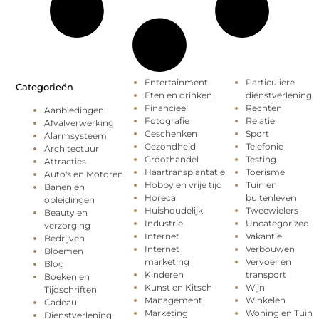
Entertainment
Particuliere
Categorieën
Eten en drinken
dienstverlening
Financieel
Rechten
Aanbiedingen
Fotografie
Relatie
Afvalverwerking
Geschenken
Sport
Alarmsysteem
Gezondheid
Telefonie
Architectuur
Groothandel
Testing
Attracties
Haartransplantatie
Toerisme
Auto's en Motoren
Hobby en vrije tijd
Tuin en
Banen en
Horeca
buitenleven
opleidingen
Huishoudelijk
Tweewielers
Beauty en
Industrie
Uncategorized
verzorging
Internet
Vakantie
Bedrijven
Internet
Verbouwen
Bloemen
marketing
Vervoer en
Blog
Kinderen
transport
Boeken en
Kunst en Kitsch
Wijn
Tijdschriften
Management
Winkelen
Cadeau
Marketing
Woning en Tuin
Dienstverlening