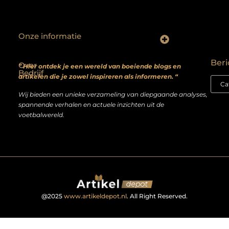
Onze informatie
Backlinks kopen? Focus op kwaliteit, niet kwantiteit
Extra geld verdienen: realistische bijverdienmodellen voor iedereen met ambitie
Beri
Over
” Hier ontdek je een wereld van boeiende blogs en
Bedrijf
artikelen die je zowel inspireren als informeren. “
Wij bieden een unieke verzameling van diepgaande analyses,
spannende verhalen en actuele inzichten uit de
voetbalwereld.
@2025
www.artikeldepot.nl
. All Right Reserved.