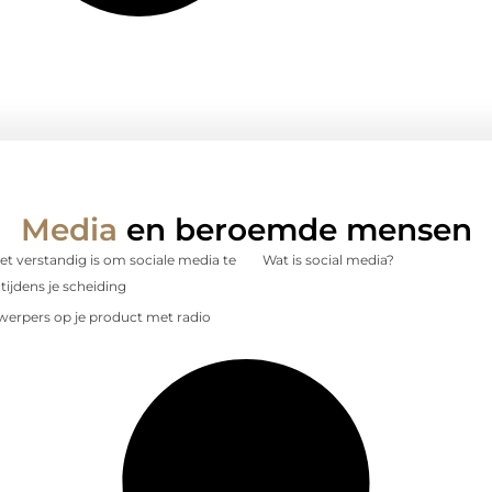
Media
en beroemde mensen
 verstandig is om sociale media te
Wat is social media?
tijdens je scheiding
nwerpers op je product met radio