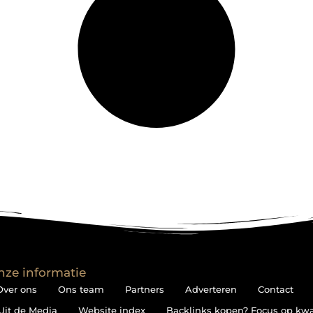
nze informatie
Over ons
Ons team
Partners
Adverteren
Contact
Uit de Media
Website index
Backlinks kopen? Focus op kwali