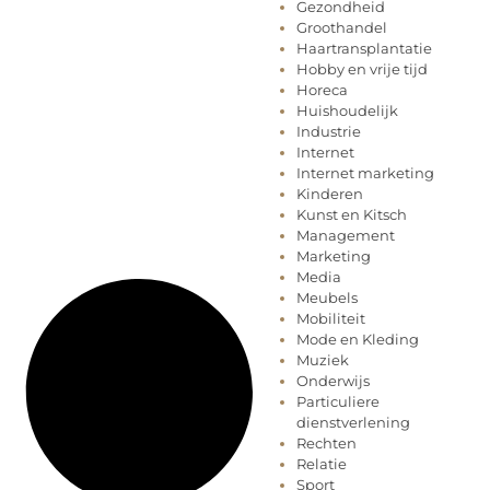
Gezondheid
Groothandel
Haartransplantatie
Hobby en vrije tijd
Horeca
Huishoudelijk
Industrie
Internet
Internet marketing
Kinderen
Kunst en Kitsch
Management
Marketing
Media
Meubels
Mobiliteit
Mode en Kleding
Muziek
Onderwijs
Particuliere
dienstverlening
Rechten
Relatie
Sport