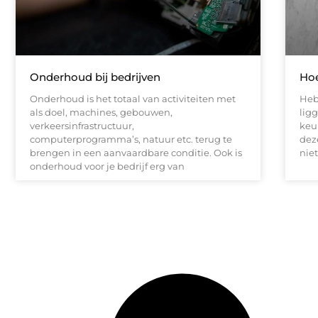
Onderhoud bij bedrijven
Hoe
Onderhoud is het totaal van activiteiten met
Heb
als doel, machines, gebouwen,
lig
verkeersinfrastructuur,
keu
computerprogramma’s, natuur etc. terug te
dez
brengen in een aanvaardbare conditie. Ook is
niet
onderhoud voor je bedrijf erg van