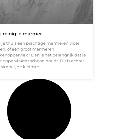
 reinig je marmer
 je thuis een prachtige marmeren vloer
gen, of een groot marmeren
kenoppervlak? Dan is het belangrijk dat je
e oppervlaktes schoon houdt. Dit is echter
 simpel, de kleinste