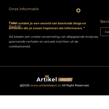
Onze informatie
Backlinks kopen? Focus op kwaliteit, niet kwantiteit
Extra geld verdienen: realistische bijverdienmodellen voor iedereen met ambitie
Beri
Over
” Hier ontdek je een wereld van boeiende blogs en
Bedrijf
artikelen die je zowel inspireren als informeren. “
Wij bieden een unieke verzameling van diepgaande analyses,
spannende verhalen en actuele inzichten uit de
voetbalwereld.
@2025
www.artikeldepot.nl
. All Right Reserved.