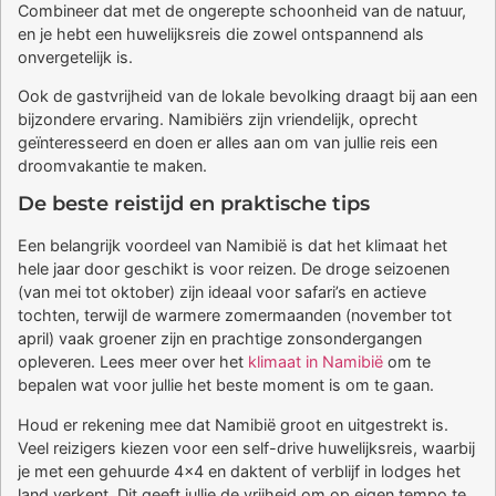
Combineer dat met de ongerepte schoonheid van de natuur,
en je hebt een huwelijksreis die zowel ontspannend als
onvergetelijk is.
Ook de gastvrijheid van de lokale bevolking draagt bij aan een
bijzondere ervaring. Namibiërs zijn vriendelijk, oprecht
geïnteresseerd en doen er alles aan om van jullie reis een
droomvakantie te maken.
De beste reistijd en praktische tips
Een belangrijk voordeel van Namibië is dat het klimaat het
hele jaar door geschikt is voor reizen. De droge seizoenen
(van mei tot oktober) zijn ideaal voor safari’s en actieve
tochten, terwijl de warmere zomermaanden (november tot
april) vaak groener zijn en prachtige zonsondergangen
opleveren. Lees meer over het
klimaat in Namibië
om te
bepalen wat voor jullie het beste moment is om te gaan.
Houd er rekening mee dat Namibië groot en uitgestrekt is.
Veel reizigers kiezen voor een self-drive huwelijksreis, waarbij
je met een gehuurde 4×4 en daktent of verblijf in lodges het
land verkent. Dit geeft jullie de vrijheid om op eigen tempo te