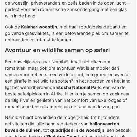
de woestijn, privéveranda’s en zelfs baden in de open lucht —
perfect voor een romantische zonsondergang met een glas
wijn in de hand.
Ook de
Kalahariwoestijn
, met haar roodgloeiende zand en
golvende grasvlaktes, is een betoverende plek om samen te
onthaasten en tot rust te komen.
Avontuur en wildlife: samen op safari
Een huwelijksreis naar Namibië draait niet alleen om
romantiek, maar ook om avontuur. Wat is er mooier dan
samen voor het eerst een wilde olifant, een groep leeuwen of
een giraffe in het wild te spotten? In het noorden van het land
ligt het wereldberoemde
Etosha National Park
, een van de
beste safariplekken in Afrika. Hier kun je samen op zoek naar
de ‘Big Five’ en genieten van het comfort van luxe lodges of
romantische tentenkampen aan de rand van de zoutpan.
Namibië biedt bovendien de mogelijkheid tot bijzondere
activiteiten die jullie band versterken: van
ballonvaarten
boven de duinen
, tot
quadrijden in de woestijn
, een bezoek
aan de mysterieuze
Skeleton Coast
of een tocht per kajak