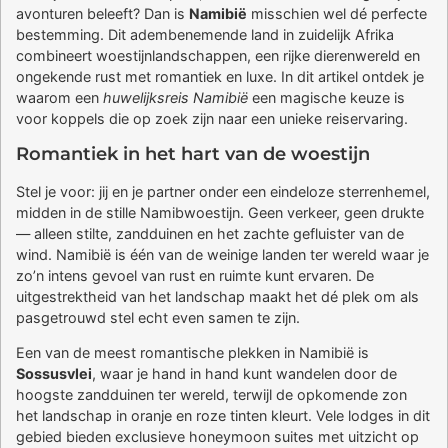
avonturen beleeft? Dan is
Namibië
misschien wel dé perfecte
bestemming. Dit adembenemende land in zuidelijk Afrika
combineert woestijnlandschappen, een rijke dierenwereld en
ongekende rust met romantiek en luxe. In dit artikel ontdek je
waarom een
huwelijksreis Namibië
een magische keuze is
voor koppels die op zoek zijn naar een unieke reiservaring.
Romantiek in het hart van de woestijn
Stel je voor: jij en je partner onder een eindeloze sterrenhemel,
midden in de stille Namibwoestijn. Geen verkeer, geen drukte
— alleen stilte, zandduinen en het zachte gefluister van de
wind. Namibië is één van de weinige landen ter wereld waar je
zo’n intens gevoel van rust en ruimte kunt ervaren. De
uitgestrektheid van het landschap maakt het dé plek om als
pasgetrouwd stel echt even samen te zijn.
Een van de meest romantische plekken in Namibië is
Sossusvlei
, waar je hand in hand kunt wandelen door de
hoogste zandduinen ter wereld, terwijl de opkomende zon
het landschap in oranje en roze tinten kleurt. Vele lodges in dit
gebied bieden exclusieve honeymoon suites met uitzicht op