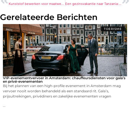
Kunststof bewerken voor maatwerk in elke branche
Een gezinsvakantie naar Tanzania: avontuur en ontspanning in één reis
Gerelateerde Berichten
TOERISME
VIP-evenementvervoer in Amsterdam: chauffeursdiensten voor gala’s
en privé-evenementen
Bij het plannen van een high-profile evenement in Amsterdam mag
vervoer nooit worden behandeld als een standaard rit. Gala’s,
prijsuitreikingen, privédiners en zakelijke evenementen vragen
...