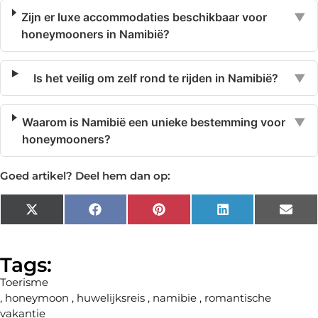
Zijn er luxe accommodaties beschikbaar voor
▼
honeymooners in Namibië?
Is het veilig om zelf rond te rijden in Namibië?
▼
Waarom is Namibië een unieke bestemming voor
▼
honeymooners?
Goed artikel? Deel hem dan op:
X
Facebook
Pinterest
LinkedIn
Emai
(Twitter)
Tags:
Toerisme
,
honeymoon
,
huwelijksreis
,
namibie
,
romantische
vakantie