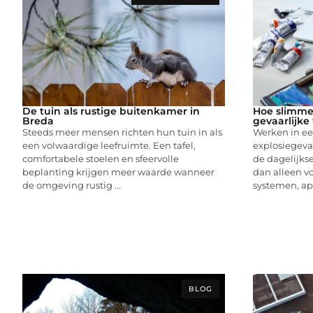
De tuin als rustige buitenkamer in
Hoe slimme 
Breda
gevaarlijk
Steeds meer mensen richten hun tuin in als
Werken in e
een volwaardige leefruimte. Een tafel,
explosiegev
comfortabele stoelen en sfeervolle
de dagelijkse
beplanting krijgen meer waarde wanneer
dan alleen v
de omgeving rustig ...
systemen, app
BLOG