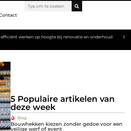
Contact
ogte bij renovatie en onderhoud
Ervaar ultieme ontspannin
5 Populaire artikelen van
deze week
Blog
Bouwhekken kiezen zonder gedoe voor een
On
veilige werf of event
al