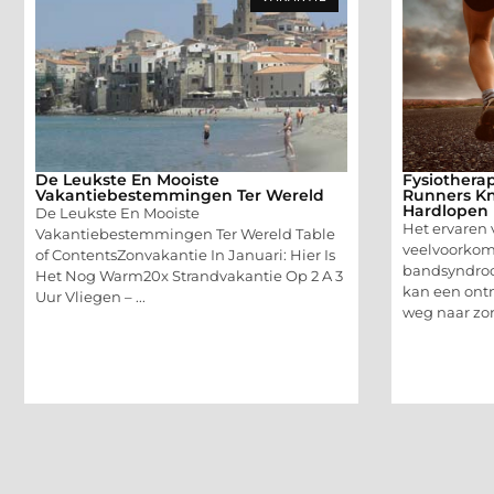
De Leukste En Mooiste
Fysiotherap
Vakantiebestemmingen Ter Wereld
Runners Kn
Hardlopen
De Leukste En Mooiste
Het ervaren 
Vakantiebestemmingen Ter Wereld Table
veelvoorkome
of ContentsZonvakantie In Januari: Hier Is
bandsyndroom
Het Nog Warm20x Strandvakantie Op 2 A 3
kan een ont
Uur Vliegen – ...
weg naar zorg