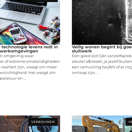
technologie levens redt in
Veilig wonen begint bij go
e werkomgevingen
sluitwerk
en omgeving waar
Een goed slot lijkt vanzelfsprek
aar of extreme omstandigheden
sleutel afbreekt, je jezelf buiten
 realiteit zijn, vraagt om meer
een verhuizing twijfelt of er nog
oorzichtigheid. Het vraagt om
omloop zijn. ...
aratuur en ...
VERBOUWEN
V