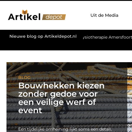
Uit de Media
Nieuwe blog op Artikeldepot.nl
f of event
Fysiotherapie Amersfoort: professionele hulp bij
BLOG
Bouwhekken kiezen
zonder gedoe voor
een veilige werf of
event
Een tijdelijke omheining lijkt soms een detail,