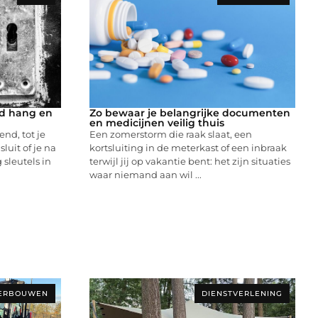
ed hang en
Zo bewaar je belangrijke documenten
en medicijnen veilig thuis
end, tot je
Een zomerstorm die raak slaat, een
sluit of je na
kortsluiting in de meterkast of een inbraak
 sleutels in
terwijl jij op vakantie bent: het zijn situaties
waar niemand aan wil ...
ERBOUWEN
DIENSTVERLENING