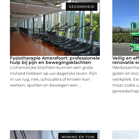
GEZONDHEID
Fysiotherapie Amersfoort: professionele
Veilig en e
hulp bij pijn en bewegingsklachten
renovatie 
Lichamelijke klachten kunnen een grote
Werkzaamhed
invloed hebben op uw dagelijks leven. Pijn
goten en koz
in uw rug, nek, schouders of knieën kan
werkplek. Ee
werken, sporten en bewegen een ...
maar zodra u
gereedschap .
WONING EN TUIN