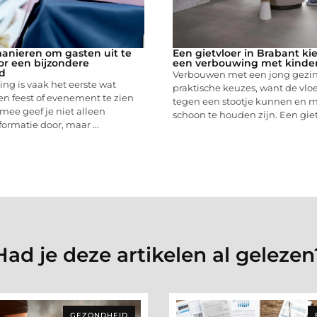
anieren om gasten uit te
Een gietvloer in Brabant ki
or een bijzondere
een verbouwing met kinde
d
Verbouwen met een jong gezin
ng is vaak het eerste wat
praktische keuzes, want de vlo
en feest of evenement te zien
tegen een stootje kunnen en m
mee geef je niet alleen
schoon te houden zijn. Een gietv
formatie door, maar ...
Had je deze artikelen al gelezen
GEZONDHEID