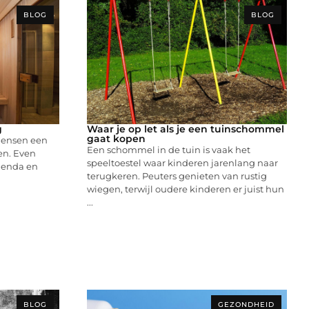
BLOG
BLOG
g
Waar je op let als je een tuinschommel
gaat kopen
 mensen een
Een schommel in de tuin is vaak het
en. Even
speeltoestel waar kinderen jarenlang naar
genda en
terugkeren. Peuters genieten van rustig
wiegen, terwijl oudere kinderen er juist hun
...
BLOG
GEZONDHEID