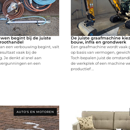
wen begint bij de juiste
De juiste graafmachine kie
roothandel
bouw, infra en grondwerk
an een verbouwing begint, valt
Een graafmachine wordt vaak 
resultaat vaak bij de
op basis van vermogen, gewicht
. Je denkt al snel aan
Toch bepalen juist de omstan
 vergunningen en een
de werkplek of een machine we
productief ...
AUTO'S EN MOTOREN