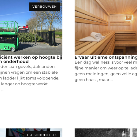
VERBOUWEN
fficiënt werken op hoogte bij
Ervaar ultieme ontspannin
en onderhoud
Een dag wellness is voor veel
en aan gevels, dakranden,
fijne manier om weer op te lad
ijnen vragen om een stabiele
geen meldingen, geen volle a
n ladder lijkt soms voldoende,
geen haast, maar ...
 langer op hoogte werkt,
..
HUISHOUDELIJK