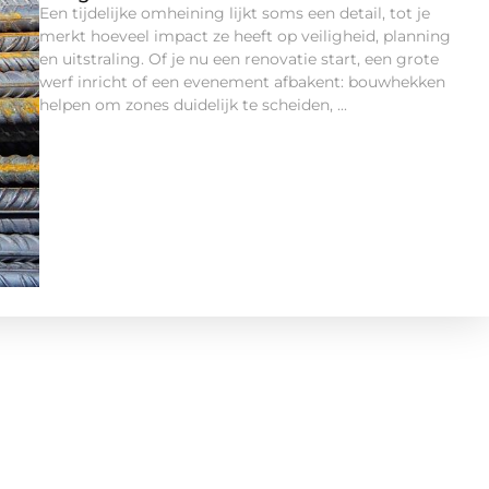
Een tijdelijke omheining lijkt soms een detail, tot je
Val
merkt hoeveel impact ze heeft op veiligheid, planning
gev
en uitstraling. Of je nu een renovatie start, een grote
doo
werf inricht of een evenement afbakent: bouwhekken
ont
helpen om zones duidelijk te scheiden, ...