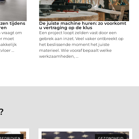
ezen tijdens
De juiste machine huren: zo voorkomt
ren
u vertraging op de klus
 vraagt om
Een project loopt zelden vast door een
er moet
gebrek aan inzet. Veel vaker ontbreekt op
akkelijk
het beslissende moment het juiste
loer ...
materieel. Wie vooraf bepaalt welke
werkzaamheden, ...
?
BEDRIJVEN
GEZONDHEID