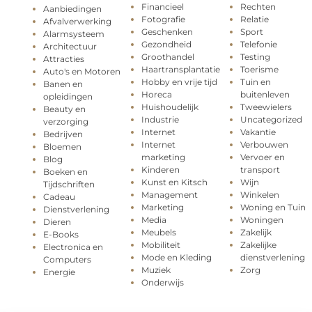
Financieel
Rechten
Aanbiedingen
Fotografie
Relatie
Afvalverwerking
Geschenken
Sport
Alarmsysteem
Gezondheid
Telefonie
Architectuur
Groothandel
Testing
Attracties
Haartransplantatie
Toerisme
Auto's en Motoren
Hobby en vrije tijd
Tuin en
Banen en
Horeca
buitenleven
opleidingen
Huishoudelijk
Tweewielers
Beauty en
Industrie
Uncategorized
verzorging
Internet
Vakantie
Bedrijven
Internet
Verbouwen
Bloemen
marketing
Vervoer en
Blog
Kinderen
transport
Boeken en
Kunst en Kitsch
Wijn
Tijdschriften
Management
Winkelen
Cadeau
Marketing
Woning en Tuin
Dienstverlening
Media
Woningen
Dieren
Meubels
Zakelijk
E-Books
Mobiliteit
Zakelijke
Electronica en
Mode en Kleding
dienstverlening
Computers
Muziek
Zorg
Energie
Onderwijs