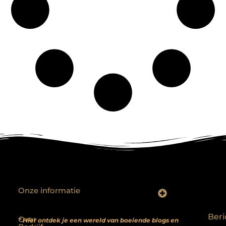
Onze informatie
Backlinks kopen? Focus op kwaliteit, niet kwantiteit
Extra geld verdienen: realistische bijverdienmodellen voor iedereen met ambitie
Beri
Over
” Hier ontdek je een wereld van boeiende blogs en