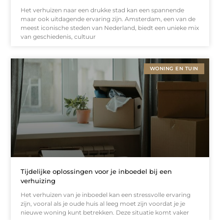
Het verhuizen naar een drukke stad kan een spannende
maar ook uitdagende ervaring zijn. Amsterdam, een van de
meest iconische steden van Nederland, biedt een unieke mix
van geschiedenis, cultuur
WONING EN TUIN
Tijdelijke oplossingen voor je inboedel bij een
verhuizing
Het verhuizen van je inboedel kan een stressvolle ervaring
zijn, vooral als je oude huis al leeg moet zijn voordat je je
nieuwe woning kunt betrekken. Deze situatie komt vaker