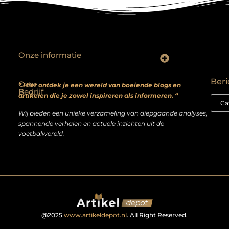
Onze informatie
Backlinks kopen? Focus op kwaliteit, niet kwantiteit
Extra geld verdienen: realistische bijverdienmodellen voor iedereen met ambitie
Beri
Over
” Hier ontdek je een wereld van boeiende blogs en
Bedrijf
artikelen die je zowel inspireren als informeren. “
Wij bieden een unieke verzameling van diepgaande analyses,
spannende verhalen en actuele inzichten uit de
voetbalwereld.
@2025
www.artikeldepot.nl
. All Right Reserved.