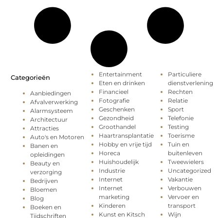
Entertainment
Particuliere
Categorieën
Eten en drinken
dienstverlening
Financieel
Rechten
Aanbiedingen
Fotografie
Relatie
Afvalverwerking
Geschenken
Sport
Alarmsysteem
Gezondheid
Telefonie
Architectuur
Groothandel
Testing
Attracties
Haartransplantatie
Toerisme
Auto's en Motoren
Hobby en vrije tijd
Tuin en
Banen en
Horeca
buitenleven
opleidingen
Huishoudelijk
Tweewielers
Beauty en
Industrie
Uncategorized
verzorging
Internet
Vakantie
Bedrijven
Internet
Verbouwen
Bloemen
marketing
Vervoer en
Blog
Kinderen
transport
Boeken en
Kunst en Kitsch
Wijn
Tijdschriften