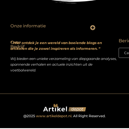
Onze informatie
Backlinks kopen? Focus op kwaliteit, niet kwantiteit
Extra geld verdienen: realistische bijverdienmodellen voor iedereen met ambitie
Beri
Over
” Hier ontdek je een wereld van boeiende blogs en
Bedrijf
artikelen die je zowel inspireren als informeren. “
Wij bieden een unieke verzameling van diepgaande analyses,
spannende verhalen en actuele inzichten uit de
voetbalwereld.
@2025
www.artikeldepot.nl
. All Right Reserved.