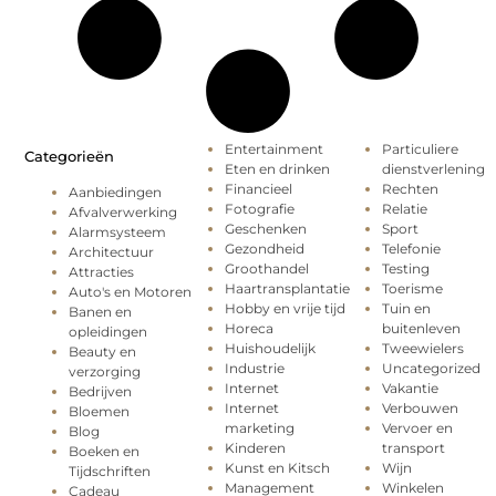
Entertainment
Particuliere
Categorieën
Eten en drinken
dienstverlening
Financieel
Rechten
Aanbiedingen
Fotografie
Relatie
Afvalverwerking
Geschenken
Sport
Alarmsysteem
Gezondheid
Telefonie
Architectuur
Groothandel
Testing
Attracties
Haartransplantatie
Toerisme
Auto's en Motoren
Hobby en vrije tijd
Tuin en
Banen en
Horeca
buitenleven
opleidingen
Huishoudelijk
Tweewielers
Beauty en
Industrie
Uncategorized
verzorging
Internet
Vakantie
Bedrijven
Internet
Verbouwen
Bloemen
marketing
Vervoer en
Blog
Kinderen
transport
Boeken en
Kunst en Kitsch
Wijn
Tijdschriften
Management
Winkelen
Cadeau