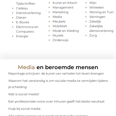
Kunst en Kitsch
Wijn
Tijdschriften
Management
Winkelen
Cadeau
Marketing
Woning en Tuin
Dienstverlening
Media
Woningen
Dieren
Meubels
Zakelijk
E-Books
Mobiliteit
Zakelijke
Electronica en
Mode en Kleding
dienstverlening
Computers
Muziek
Zorg
Energie
Onderwijs
Media
en beroemde mensen
Reportage schrijven: de kunst van verhalen tot leven brengen
Waarom het verstandig is om sociale media te vermijden tijdens
je scheiding
Wat is social media?
Een professionele voice-over inhuren geeft het beste resultaat
Hulp bij social media
Alle schijnwerpers op je product met radio reclame