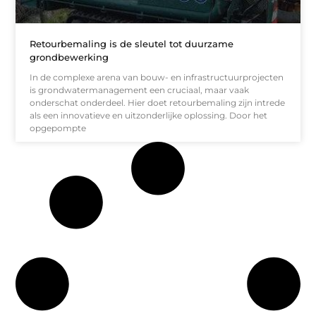
Retourbemaling is de sleutel tot duurzame
grondbewerking
In de complexe arena van bouw- en infrastructuurprojecten
is grondwatermanagement een cruciaal, maar vaak
onderschat onderdeel. Hier doet retourbemaling zijn intrede
als een innovatieve en uitzonderlijke oplossing. Door het
opgepompte