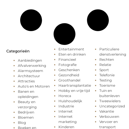
Entertainment
Particuliere
Categorieën
Eten en drinken
dienstverlening
Financieel
Rechten
Aanbiedingen
Fotografie
Relatie
Afvalverwerking
Geschenken
Sport
Alarmsysteem
Gezondheid
Telefonie
Architectuur
Groothandel
Testing
Attracties
Haartransplantatie
Toerisme
Auto's en Motoren
Hobby en vrije tijd
Tuin en
Banen en
Horeca
buitenleven
opleidingen
Huishoudelijk
Tweewielers
Beauty en
Industrie
Uncategorized
verzorging
Internet
Vakantie
Bedrijven
Internet
Verbouwen
Bloemen
marketing
Vervoer en
Blog
Kinderen
transport
Boeken en