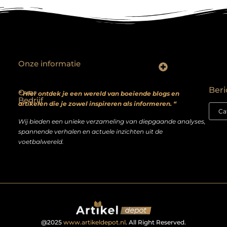
Onze informatie
Backlinks kopen? Focus op kwaliteit, niet kwantiteit
Extra geld verdienen: realistische bijverdienmodellen voor iedereen met ambitie
Beri
Over
” Hier ontdek je een wereld van boeiende blogs en
Bedrijf
artikelen die je zowel inspireren als informeren. “
Wij bieden een unieke verzameling van diepgaande analyses,
spannende verhalen en actuele inzichten uit de
voetbalwereld.
@2025
www.artikeldepot.nl
. All Right Reserved.