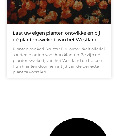
Laat uw eigen planten ontwikkelen bij
dé plantenkwekerij van het Westland
Plantenkwekerij Valstar B.V. ontwikkelt allerlei
soorten planten voor hun klanten. Ze zijn dé
plantenkwekerij van het Westland en helpen
hun klanten door hen altijd van de perfecte
plant te voorzien.