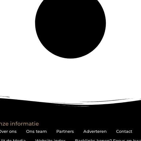
nze informatie
Over ons
Ons team
Partners
Adverteren
Contact
Uit de Media
Website index
Backlinks kopen? Focus op kwali