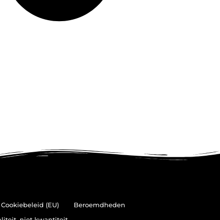
Cookiebeleid (EU)
Beroemdheden
teit, niet kwantiteit