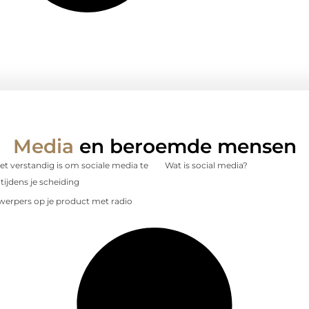
Media
en beroemde mensen
 verstandig is om sociale media te
Wat is social media?
tijdens je scheiding
nwerpers op je product met radio