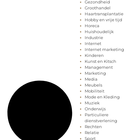
Gezondheid
Groothandel
Haartransplantatie
Hobby en vrije tijd
Horeca
Huishoudelijk
Industrie
Internet
Internet marketing
Kinderen
Kunst en Kitsch
Management
Marketing
Media
Meubels
Mobiliteit
Mode en Kleding
Muziek
Onderwijs
Particuliere
dienstverlening
Rechten
Relatie
Sport