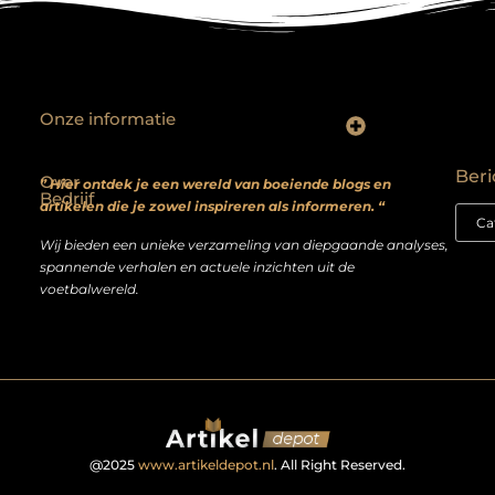
Onze informatie
Backlinks kopen? Focus op kwaliteit, niet kwantiteit
Extra geld verdienen: realistische bijverdienmodellen voor iedereen met ambitie
Beri
Over
” Hier ontdek je een wereld van boeiende blogs en
Bedrijf
artikelen die je zowel inspireren als informeren. “
Wij bieden een unieke verzameling van diepgaande analyses,
spannende verhalen en actuele inzichten uit de
voetbalwereld.
@2025
www.artikeldepot.nl
. All Right Reserved.