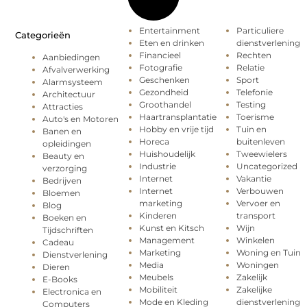
Entertainment
Particuliere
Categorieën
Eten en drinken
dienstverlening
Financieel
Rechten
Aanbiedingen
Fotografie
Relatie
Afvalverwerking
Geschenken
Sport
Alarmsysteem
Gezondheid
Telefonie
Architectuur
Groothandel
Testing
Attracties
Haartransplantatie
Toerisme
Auto's en Motoren
Hobby en vrije tijd
Tuin en
Banen en
Horeca
buitenleven
opleidingen
Huishoudelijk
Tweewielers
Beauty en
Industrie
Uncategorized
verzorging
Internet
Vakantie
Bedrijven
Internet
Verbouwen
Bloemen
marketing
Vervoer en
Blog
Kinderen
transport
Boeken en
Kunst en Kitsch
Wijn
Tijdschriften
Management
Winkelen
Cadeau
Marketing
Woning en Tuin
Dienstverlening
Media
Woningen
Dieren
Meubels
Zakelijk
E-Books
Mobiliteit
Zakelijke
Electronica en
Mode en Kleding
dienstverlening
Computers