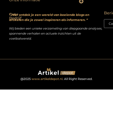
Backlinks kopen? Focus op kwaliteit, niet kwantiteit
Extra geld verdienen: realistische bijverdienmodellen voor iedereen met ambitie
Beri
Over
” Hier ontdek je een wereld van boeiende blogs en
Bedrijf
artikelen die je zowel inspireren als informeren. “
Wij bieden een unieke verzameling van diepgaande analyses,
spannende verhalen en actuele inzichten uit de
voetbalwereld.
@2025
www.artikeldepot.nl
. All Right Reserved.