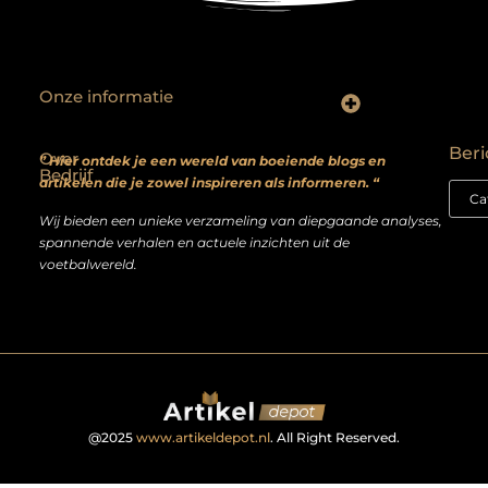
Onze informatie
Backlinks kopen? Focus op kwaliteit, niet kwantiteit
Extra geld verdienen: realistische bijverdienmodellen voor iedereen met ambitie
Beri
Over
” Hier ontdek je een wereld van boeiende blogs en
Bedrijf
artikelen die je zowel inspireren als informeren. “
Wij bieden een unieke verzameling van diepgaande analyses,
spannende verhalen en actuele inzichten uit de
voetbalwereld.
@2025
www.artikeldepot.nl
. All Right Reserved.