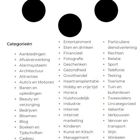
Entertainment
Particuliere
Categorieën
Eten en drinken
dienstverlening
Financieel
Rechten
Aanbiedingen
Fotografie
Relatie
Afvalverwerking
Geschenken
Sport
Alarmsysteem
Gezondheid
Telefonie
Architectuur
Groothandel
Testing
Attracties
Haartransplantatie
Toerisme
Auto's en Motoren
Hobby en vrije tijd
Tuin en
Banen en
Horeca
buitenleven
opleidingen
Huishoudelijk
Tweewielers
Beauty en
Industrie
Uncategorized
verzorging
Internet
Vakantie
Bedrijven
Internet
Verbouwen
Bloemen
marketing
Vervoer en
Blog
Kinderen
transport
Boeken en
Kunst en Kitsch
Wijn
Tijdschriften
Management
Winkelen
Cadeau