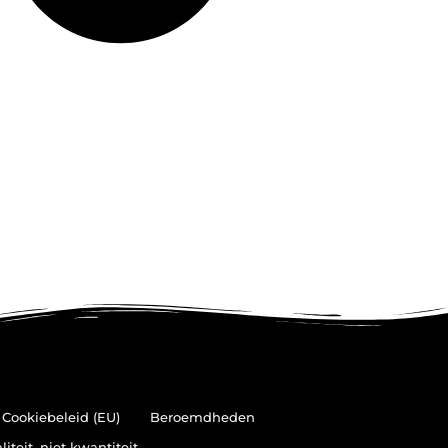
Cookiebeleid (EU)
Beroemdheden
teit, niet kwantiteit