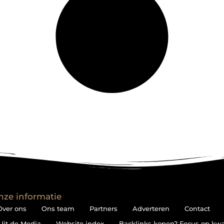
nze informatie
Over ons
Ons team
Partners
Adverteren
Contact
Uit de Media
Website index
Backlinks kopen? Focus op kwali