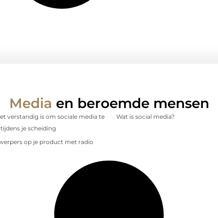
Media
en beroemde mensen
 verstandig is om sociale media te
Wat is social media?
tijdens je scheiding
nwerpers op je product met radio