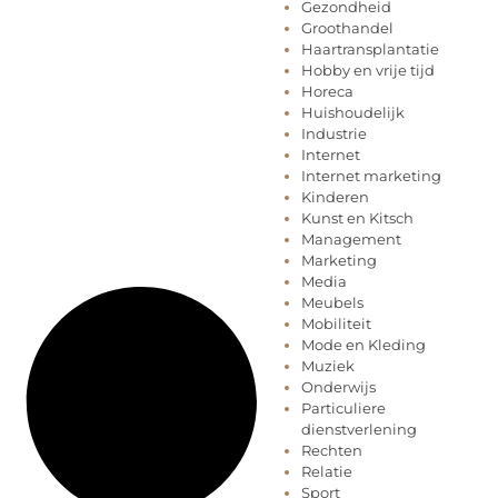
Gezondheid
Groothandel
Haartransplantatie
Hobby en vrije tijd
Horeca
Huishoudelijk
Industrie
Internet
Internet marketing
Kinderen
Kunst en Kitsch
Management
Marketing
Media
Meubels
Mobiliteit
Mode en Kleding
Muziek
Onderwijs
Particuliere
dienstverlening
Rechten
Relatie
Sport