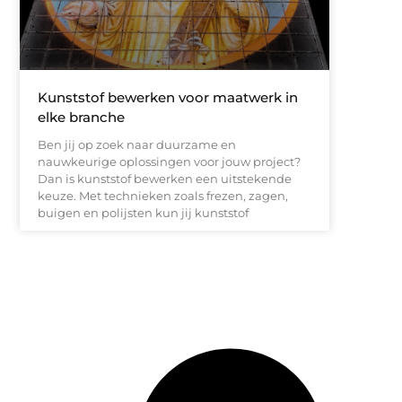
Kunststof bewerken voor maatwerk in
elke branche
Ben jij op zoek naar duurzame en
nauwkeurige oplossingen voor jouw project?
Dan is kunststof bewerken een uitstekende
keuze. Met technieken zoals frezen, zagen,
buigen en polijsten kun jij kunststof