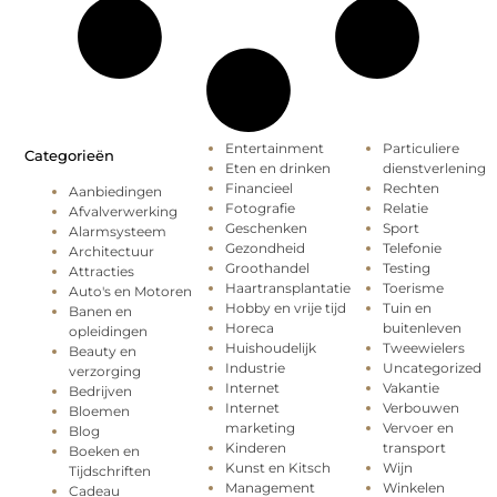
Entertainment
Particuliere
Categorieën
Eten en drinken
dienstverlening
Financieel
Rechten
Aanbiedingen
Fotografie
Relatie
Afvalverwerking
Geschenken
Sport
Alarmsysteem
Gezondheid
Telefonie
Architectuur
Groothandel
Testing
Attracties
Haartransplantatie
Toerisme
Auto's en Motoren
Hobby en vrije tijd
Tuin en
Banen en
Horeca
buitenleven
opleidingen
Huishoudelijk
Tweewielers
Beauty en
Industrie
Uncategorized
verzorging
Internet
Vakantie
Bedrijven
Internet
Verbouwen
Bloemen
marketing
Vervoer en
Blog
Kinderen
transport
Boeken en
Kunst en Kitsch
Wijn
Tijdschriften
Management
Winkelen
Cadeau