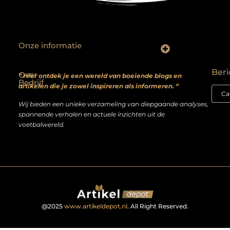
Onze informatie
Backlinks kopen? Focus op kwaliteit, niet kwantiteit
Extra geld verdienen: realistische bijverdienmodellen voor iedereen met ambitie
Beri
Over
” Hier ontdek je een wereld van boeiende blogs en
Bedrijf
artikelen die je zowel inspireren als informeren. “
Wij bieden een unieke verzameling van diepgaande analyses,
spannende verhalen en actuele inzichten uit de
voetbalwereld.
@2025
www.artikeldepot.nl
. All Right Reserved.