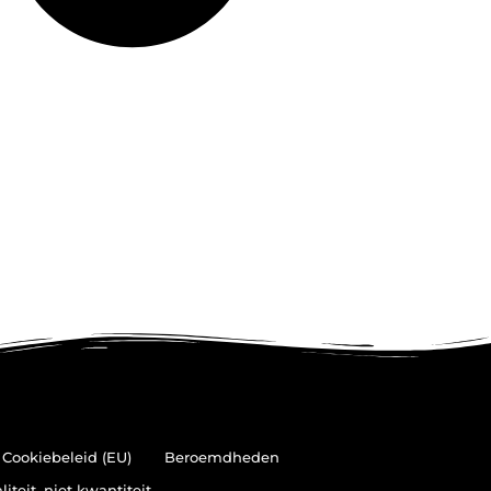
Cookiebeleid (EU)
Beroemdheden
teit, niet kwantiteit