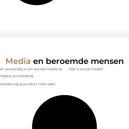
Media
en beroemde mensen
 verstandig is om sociale media te
Wat is social media?
tijdens je scheiding
nwerpers op je product met radio