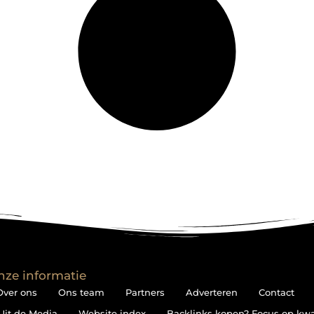
nze informatie
Over ons
Ons team
Partners
Adverteren
Contact
Uit de Media
Website index
Backlinks kopen? Focus op kwali