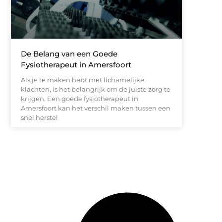
De Belang van een Goede
Fysiotherapeut in Amersfoort
Als je te maken hebt met lichamelijke
klachten, is het belangrijk om de juiste zorg te
krijgen. Een goede fysiotherapeut in
Amersfoort kan het verschil maken tussen een
snel herstel