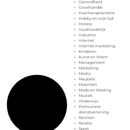
Gezondheid
Groothandel
Haartransplantatie
Hobby en vrije tijd
Horeca
Huishoudelijk
Industrie
Internet
Internet marketing
Kinderen
Kunst en Kitsch
Management
Marketing
Media
Meubels
Mobiliteit
Mode en Kleding
Muziek
Onderwijs
Particuliere
dienstverlening
Rechten
Relatie
Sport