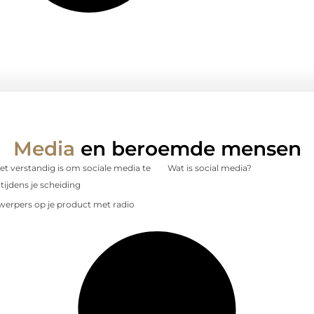
Media
en beroemde mensen
 verstandig is om sociale media te
Wat is social media?
tijdens je scheiding
nwerpers op je product met radio