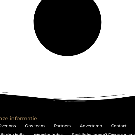
nze informatie
Over ons
Ons team
Partners
Adverteren
Contact
Uit de Media
Website index
Backlinks kopen? Focus op kwali