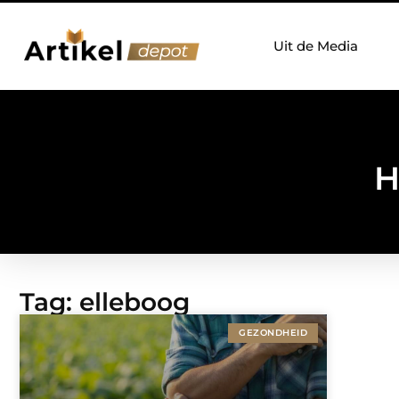
Uit de Media
H
Tag: elleboog
GEZONDHEID