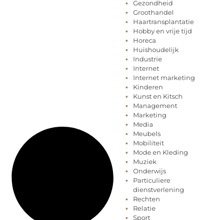
Gezondheid
Groothandel
Haartransplantatie
Hobby en vrije tijd
Horeca
Huishoudelijk
Industrie
Internet
Internet marketing
Kinderen
Kunst en Kitsch
Management
Marketing
Media
Meubels
Mobiliteit
Mode en Kleding
Muziek
Onderwijs
Particuliere
dienstverlening
Rechten
Relatie
Sport