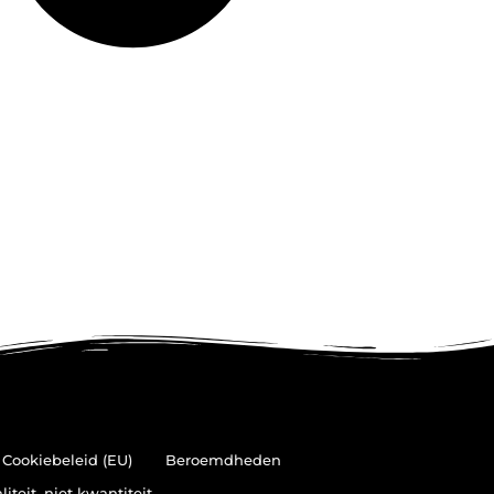
Cookiebeleid (EU)
Beroemdheden
teit, niet kwantiteit