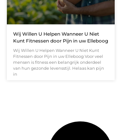
Wij Willen U Helpen Wanneer U Niet
Kunt Fitnessen door Pijn in uw Elleboog
Wij Willen U Helpen Wanneer U Niet Kunt
Fitnessen door Pijn in uw Elleboog Voor veel
mensen is fitness een belangrijk onderdeel
van hun gezonde levensstijl. Helaas kan pijn
in