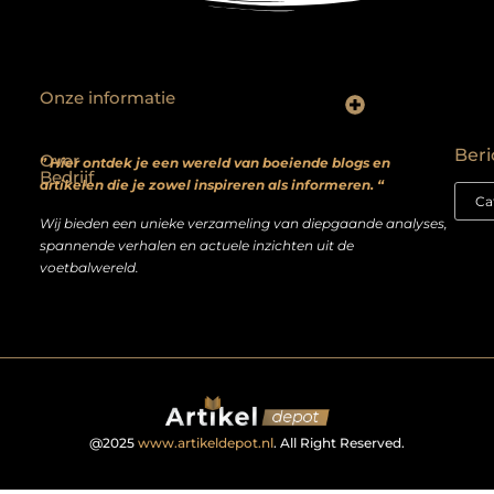
Onze informatie
Backlinks kopen? Focus op kwaliteit, niet kwantiteit
Extra geld verdienen: realistische bijverdienmodellen voor iedereen met ambitie
Beri
Over
” Hier ontdek je een wereld van boeiende blogs en
Bedrijf
artikelen die je zowel inspireren als informeren. “
Wij bieden een unieke verzameling van diepgaande analyses,
spannende verhalen en actuele inzichten uit de
voetbalwereld.
@2025
www.artikeldepot.nl
. All Right Reserved.