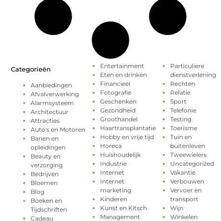
Entertainment
Particuliere
Categorieën
Eten en drinken
dienstverlening
Financieel
Rechten
Aanbiedingen
Fotografie
Relatie
Afvalverwerking
Geschenken
Sport
Alarmsysteem
Gezondheid
Telefonie
Architectuur
Groothandel
Testing
Attracties
Haartransplantatie
Toerisme
Auto's en Motoren
Hobby en vrije tijd
Tuin en
Banen en
Horeca
buitenleven
opleidingen
Huishoudelijk
Tweewielers
Beauty en
Industrie
Uncategorized
verzorging
Internet
Vakantie
Bedrijven
Internet
Verbouwen
Bloemen
marketing
Vervoer en
Blog
Kinderen
transport
Boeken en
Kunst en Kitsch
Wijn
Tijdschriften
Management
Winkelen
Cadeau