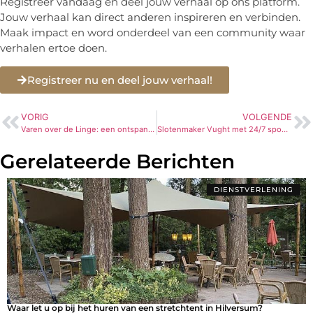
Registreer vandaag en deel jouw verhaal op ons platform.
Jouw verhaal kan direct anderen inspireren en verbinden.
Maak impact en word onderdeel van een community waar
verhalen ertoe doen.
Registreer nu en deel jouw verhaal!
VORIG
VOLGENDE
Varen over de Linge: een ontspannen tocht door Betuwe’s mooiste landschap
Slotenmaker Vught met 24/7 spoedservice
Gerelateerde Berichten
DIENSTVERLENING
Waar let u op bij het huren van een stretchtent in Hilversum?