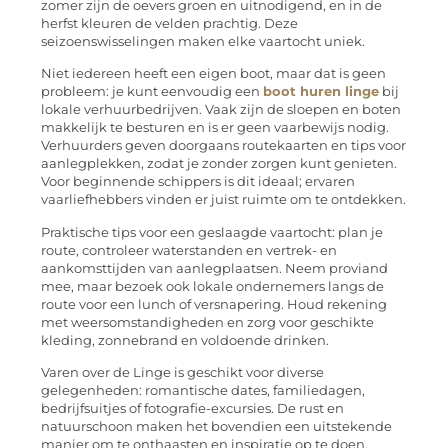
zomer zijn de oevers groen en uitnodigend, en in de
herfst kleuren de velden prachtig. Deze
seizoenswisselingen maken elke vaartocht uniek.
Niet iedereen heeft een eigen boot, maar dat is geen
probleem: je kunt eenvoudig een
boot huren linge
bij
lokale verhuurbedrijven. Vaak zijn de sloepen en boten
makkelijk te besturen en is er geen vaarbewijs nodig.
Verhuurders geven doorgaans routekaarten en tips voor
aanlegplekken, zodat je zonder zorgen kunt genieten.
Voor beginnende schippers is dit ideaal; ervaren
vaarliefhebbers vinden er juist ruimte om te ontdekken.
Praktische tips voor een geslaagde vaartocht: plan je
route, controleer waterstanden en vertrek- en
aankomsttijden van aanlegplaatsen. Neem proviand
mee, maar bezoek ook lokale ondernemers langs de
route voor een lunch of versnapering. Houd rekening
met weersomstandigheden en zorg voor geschikte
kleding, zonnebrand en voldoende drinken.
Varen over de Linge is geschikt voor diverse
gelegenheden: romantische dates, familiedagen,
bedrijfsuitjes of fotografie-excursies. De rust en
natuurschoon maken het bovendien een uitstekende
manier om te onthaasten en inspiratie op te doen.