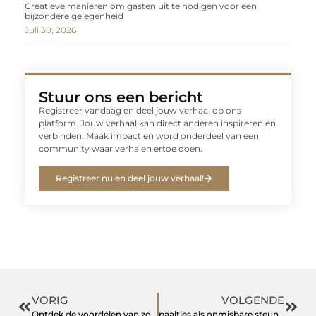
Creatieve manieren om gasten uit te nodigen voor een
bijzondere gelegenheid
Juli 30, 2026
Stuur ons een bericht
Registreer vandaag en deel jouw verhaal op ons
platform. Jouw verhaal kan direct anderen inspireren en
verbinden. Maak impact en word onderdeel van een
community waar verhalen ertoe doen.
Registreer nu en deel jouw verhaal!
VORIG
VOLGENDE
Ontdek de voordelen van zoekmachine optimalisatie en SEO uitbesteden
paaltjes als onmisbare steun bij uw werkzaamheden