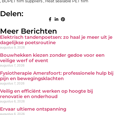
,
BOPET film suppliers
,
Heat sealable PET film
Delen:
Meer Berichten
Elektrisch tandenpoetsen: zo haal je meer uit je
dagelijkse poetsroutine
augustus 9, 2026
Bouwhekken kiezen zonder gedoe voor een
veilige werf of event
augustus 7, 2026
Fysiotherapie Amersfoort: professionele hulp bij
pijn en bewegingsklachten
augustus 7, 2026
Veilig en efficiënt werken op hoogte bij
renovatie en onderhoud
augustus 6, 2026
Ervaar ultieme ontspanning
augustus 6, 2026