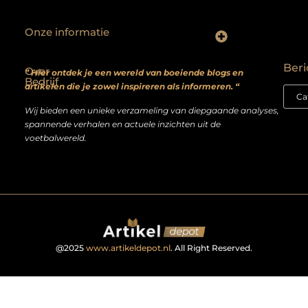
Onze informatie
Backlinks kopen? Focus op kwaliteit, niet kwantiteit
Extra geld verdienen: realistische bijverdienmodellen voor iedereen met ambitie
Beri
Over
” Hier ontdek je een wereld van boeiende blogs en
Bedrijf
artikelen die je zowel inspireren als informeren. “
Wij bieden een unieke verzameling van diepgaande analyses,
spannende verhalen en actuele inzichten uit de
voetbalwereld.
@2025
www.artikeldepot.nl
. All Right Reserved.