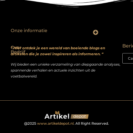
Onze informatie
Backlinks kopen? Focus op kwaliteit, niet kwantiteit
Extra geld verdienen: realistische bijverdienmodellen voor iedereen met ambitie
Beri
Over
” Hier ontdek je een wereld van boeiende blogs en
Bedrijf
artikelen die je zowel inspireren als informeren. “
Wij bieden een unieke verzameling van diepgaande analyses,
spannende verhalen en actuele inzichten uit de
voetbalwereld.
@2025
www.artikeldepot.nl
. All Right Reserved.