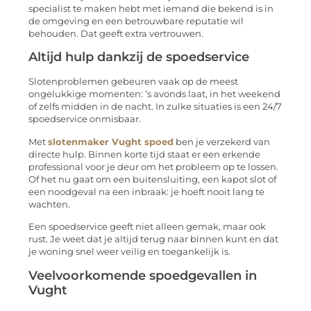
specialist te maken hebt met iemand die bekend is in
de omgeving en een betrouwbare reputatie wil
behouden. Dat geeft extra vertrouwen.
Altijd hulp dankzij de spoedservice
Slotenproblemen gebeuren vaak op de meest
ongelukkige momenten: ’s avonds laat, in het weekend
of zelfs midden in de nacht. In zulke situaties is een 24/7
spoedservice onmisbaar.
Met
slotenmaker Vught spoed
ben je verzekerd van
directe hulp. Binnen korte tijd staat er een erkende
professional voor je deur om het probleem op te lossen.
Of het nu gaat om een buitensluiting, een kapot slot of
een noodgeval na een inbraak: je hoeft nooit lang te
wachten.
Een spoedservice geeft niet alleen gemak, maar ook
rust. Je weet dat je altijd terug naar binnen kunt en dat
je woning snel weer veilig en toegankelijk is.
Veelvoorkomende spoedgevallen in
Vught