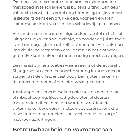
De meest voorkomende reden om een slotenmaker
met spoed in te schakelen, is buitensluiting. Een deur
valt dicht terwijl de sleutel nog binnen ligt, of je verliest
je sleutel tijdens een drukke dag. Voor een ervaren
slotenmaker is dit vaak snel en schadevrij op te lossen.
Een ander scenario is een afgebroken sleutel in het slot.
Dit gebeurt vaker dan je denkt, en zonder de juiste tools
is het onmogelijk om dit zelf te verhelpen. Een vakman
kan de sleutelrestanten verwijderen en het slot weer
gebruiksklaar maken, of indien nodig direct vervangen.
Daarnaast zijn er situaties waarin een slot defect raakt.
Slijtage, vorst of een technische storing kunnen ervoor
zorgen dat de cilinder vastloopt. Een slotenmaker kan
dit direct repareren of een nieuw slot plaatsen.
Tot slot spelen spoedgevallen ook vaak na een inbraak
of inbraakpoging. Beschadigde sloten of deuren
moeten dan direct hersteld worden. Vaak kan de
slotenmaker bovendien meteen adviseren over extra
beveiligingsmaatregelen, zoals veiligheidsbeslag of
meerpuntssluitingen.
Betrouwbaarheid en vakmanschap