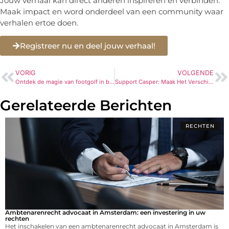
Jouw verhaal kan direct anderen inspireren en verbinden.
Maak impact en word onderdeel van een community waar
verhalen ertoe doen.
Registreer nu en deel jouw verhaal!
VORIG
VOLGENDE
Ontdek de magie van footgolf in brabant
Support Casper: Maak Het Verschil in de Aanpak van Alvleesklierkanker
Gerelateerde Berichten
RECHTEN
Ambtenarenrecht advocaat in Amsterdam: een investering in uw
rechten
Het inschakelen van een ambtenarenrecht advocaat in Amsterdam is