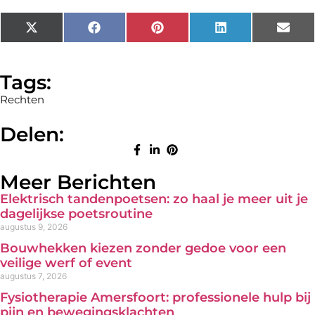
X
Facebook
Pinterest
LinkedIn
Emai
(Twitter)
Tags:
Rechten
Delen:
Meer Berichten
Elektrisch tandenpoetsen: zo haal je meer uit je
dagelijkse poetsroutine
augustus 9, 2026
Bouwhekken kiezen zonder gedoe voor een
veilige werf of event
augustus 7, 2026
Fysiotherapie Amersfoort: professionele hulp bij
pijn en bewegingsklachten