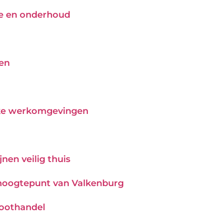
tie en onderhoud
pen
ijke werkomgevingen
nen veilig thuis
hoogtepunt van Valkenburg
roothandel