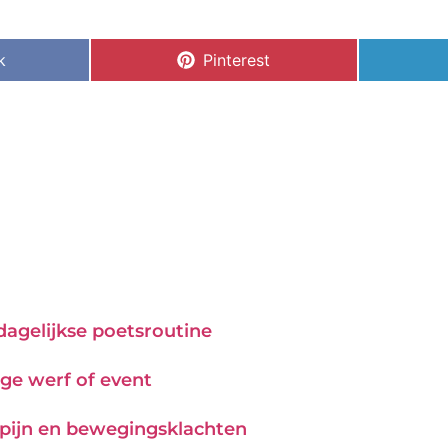
k
Pinterest
 dagelijkse poetsroutine
ge werf of event
j pijn en bewegingsklachten