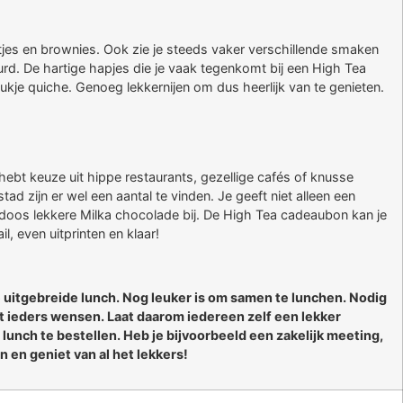
rtjes en brownies. Ook zie je steeds vaker verschillende smaken
rd. De hartige hapjes die je vaak tegenkomt bij een High Tea
tukje quiche. Genoeg lekkernijen om dus heerlijk van te genieten.
e hebt keuze uit hippe restaurants, gezellige cafés of knusse
ad zijn er wel een aantal te vinden. Je geeft niet alleen een
 doos lekkere Milka chocolade bij. De High Tea cadeaubon kan je
l, even uitprinten en klaar!
e uitgebreide lunch. Nog leuker is om samen te lunchen. Nodig
et ieders wensen. Laat daarom iedereen zelf een lekker
lunch te bestellen. Heb je bijvoorbeeld een zakelijk meeting,
n en geniet van al het lekkers!