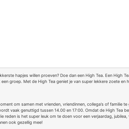
 lekkerste hapjes willen proeven? Doe dan een High Tea. Een High Tea
et een groep. Met de High Tea geniet je van super lekkere zoete en har
ment om samen met vrienden, vriendinnen, collega’s of familie te g
ordt vaak genuttigd tussen 14.00 en 17:00. Omdat de High Tea besta
e reden is het super leuk om te doen voor een verjaardag, jubilea, 
nnen ook gezellig mee!