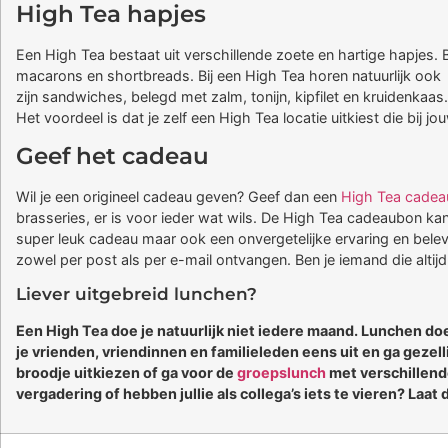
High Tea hapjes
Een High Tea bestaat uit verschillende zoete en hartige hapjes. 
macarons en shortbreads. Bij een High Tea horen natuurlijk ook
zijn sandwiches, belegd met zalm, tonijn, kipfilet en kruidenkaas
Het voordeel is dat je zelf een High Tea locatie uitkiest die bij jo
Geef het cadeau
Wil je een origineel cadeau geven? Geef dan een
High Tea cadea
brasseries, er is voor ieder wat wils. De High Tea cadeaubon kan w
super leuk cadeau maar ook een onvergetelijke ervaring en bele
zowel per post als per e-mail ontvangen. Ben je iemand die altijd
Liever uitgebreid lunchen?
Een High Tea doe je natuurlijk niet iedere maand. Lunchen doe
je vrienden, vriendinnen en familieleden eens uit en ga gezel
broodje uitkiezen of ga voor de
groepslunch
met verschillende
vergadering of hebben jullie als collega’s iets te vieren? Laa