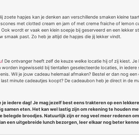
Bij zoete hapjes kan je denken aan verschillende smaken kleine taa
 scones met clotted cream en jam of met creme fraiche of lemon cu
. Ook wordt er vaak een klein soepje bij geserveerd en een lekker s
uw smaak past. Zo heb je altijd de hapjes die jij lekker vindt.
u
! De ontvanger heeft zelf de keuze welke locatie hij of zij kiest. J
orden ingewisseld bij tientallen geselecteerde locaties, in iedere st
venis. Wil je jouw cadeau helemaal afmaken? Bestel er dan nog een
 last minute cadeautjes koopt? De cadeaubon heb je direct in de mai
 je iedere dag! Je mag jezelf best eens trakteren op een lekker
lig samen eten. Het kan wel lastig zijn om rekening te houden m
 belegde broodjes. Natuurlijk zijn er nog veel meer redenen om 
t dan een uitgebreide lunch bezorgen, leer elkaar nog beter kenne