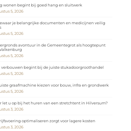
ig wonen begint bij goed hang en sluitwerk
stus 5, 2026
ewaar je belangrijke documenten en medicijnen veilig
s
stus 5, 2026
ergronds avontuur in de Gemeentegrot als hoogtepunt
 Valkenburg
stus 5, 2026
 verbouwen begint bij de juiste stukadoorgroothandel
stus 5, 2026
uiste graafmachine kiezen voor bouw, infra en grondwerk
stus 5, 2026
 let u op bij het huren van een stretchtent in Hilversum?
stus 3, 2026
ijfsvoering optimaliseren zorgt voor lagere kosten
stus 3, 2026