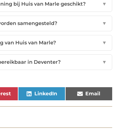
ning bij Huis van Marle geschikt?
▼
worden samengesteld?
▼
ng van Huis van Marle?
▼
 bereikbaar in Deventer?
▼
rest
LinkedIn
Email