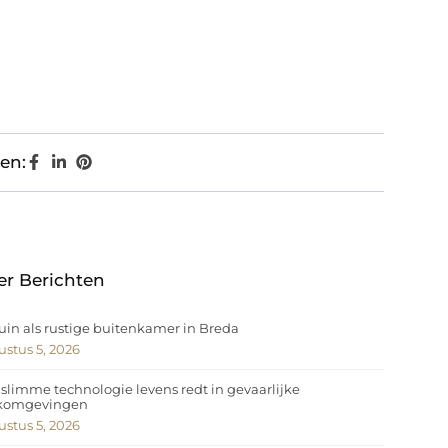
en:
er Berichten
uin als rustige buitenkamer in Breda
stus 5, 2026
slimme technologie levens redt in gevaarlijke
komgevingen
stus 5, 2026