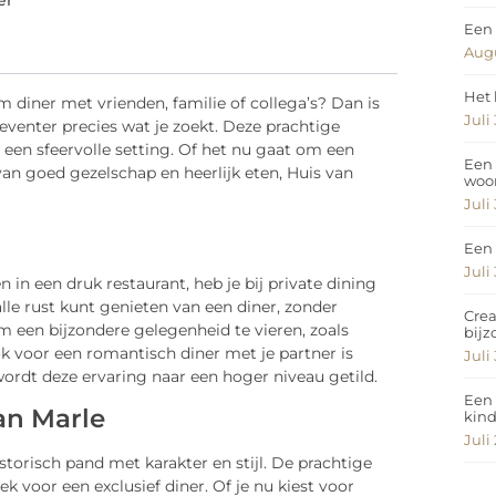
er
Een 
Augu
Het 
m diner met vrienden, familie of collega’s? Dan is
Juli
eventer precies wat je zoekt. Deze prachtige
n een sfeervolle setting. Of het nu gaat om een
Een 
n goed gezelschap en heerlijk eten, Huis van
woo
Juli
Een 
Juli
en in een druk restaurant, heb je bij private dining
alle rust kunt genieten van een diner, zonder
Crea
m een bijzondere gelegenheid te vieren, zoals
bij
ok voor een romantisch diner met je partner is
Juli
wordt deze ervaring naar een hoger niveau getild.
Een 
van Marle
kin
Juli
istorisch pand met karakter en stijl. De prachtige
 voor een exclusief diner. Of je nu kiest voor