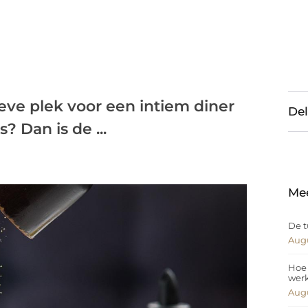
eve plek voor een intiem diner
Del
? Dan is de ...
Me
De t
Augu
Hoe 
wer
Augu