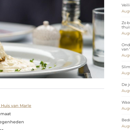
Veil
Augu
Zo b
thui
Augu
Ond
van
Augu
Slim
Augu
De j
Augu
Waar
 Huis van Marle
Augu
p maat
Bedr
elegenheden
Augu