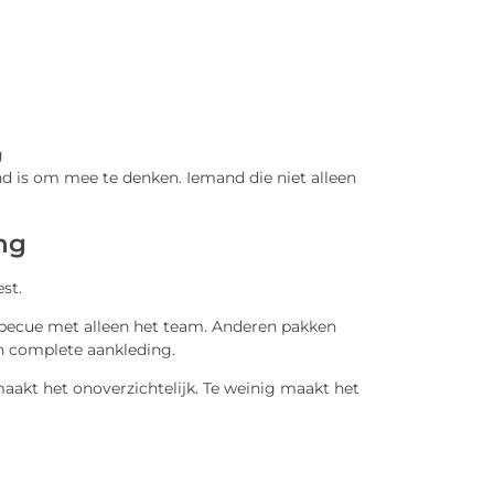
g
end is om mee te denken. Iemand die niet alleen
ing
est.
becue met alleen het team. Anderen pakken
n complete aankleding.
 maakt het onoverzichtelijk. Te weinig maakt het