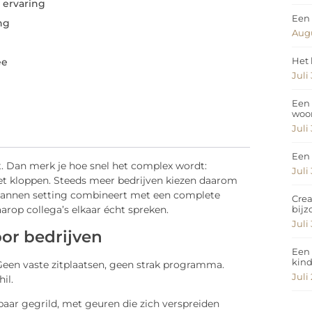
n ervaring
Een 
ng
Augu
Het 
ee
Juli
Een 
woo
Juli
Een 
int. Dan merk je hoe snel het complex wordt:
Juli
moet kloppen. Steeds meer bedrijven kiezen daarom
spannen setting combineert met een complete
Crea
bij
rop collega’s elkaar écht spreken.
Juli
or bedrijven
Een 
kin
 Geen vaste zitplaatsen, geen strak programma.
Juli
il.
tbaar gegrild, met geuren die zich verspreiden