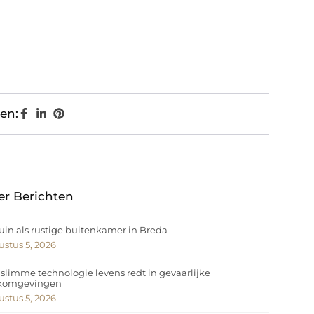
en:
er Berichten
uin als rustige buitenkamer in Breda
stus 5, 2026
slimme technologie levens redt in gevaarlijke
komgevingen
stus 5, 2026