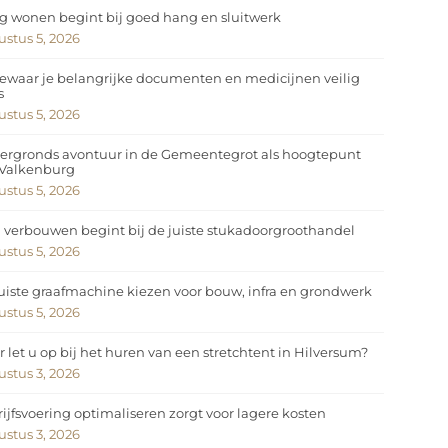
ig wonen begint bij goed hang en sluitwerk
stus 5, 2026
ewaar je belangrijke documenten en medicijnen veilig
s
stus 5, 2026
ergronds avontuur in de Gemeentegrot als hoogtepunt
 Valkenburg
stus 5, 2026
 verbouwen begint bij de juiste stukadoorgroothandel
stus 5, 2026
uiste graafmachine kiezen voor bouw, infra en grondwerk
stus 5, 2026
 let u op bij het huren van een stretchtent in Hilversum?
stus 3, 2026
ijfsvoering optimaliseren zorgt voor lagere kosten
stus 3, 2026