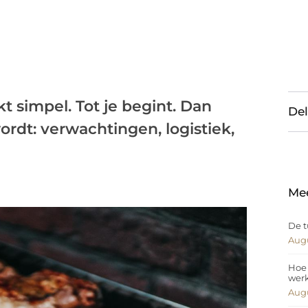
kt simpel. Tot je begint. Dan
Del
rdt: verwachtingen, logistiek,
Me
De t
Augu
Hoe 
wer
Augu