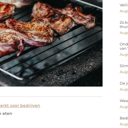
Veil
Augu
Zo b
thui
Augu
Ond
van
Augu
Slim
Augu
De j
Augu
Waar
rkt voor bedrijven
Augu
n eten
Bedr
Augu