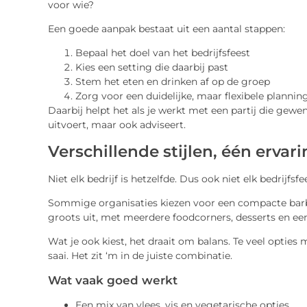
voor wie?
Een goede aanpak bestaat uit een aantal stappen:
Bepaal het doel van het bedrijfsfeest
Kies een setting die daarbij past
Stem het eten en drinken af op de groep
Zorg voor een duidelijke, maar flexibele plannin
Daarbij helpt het als je werkt met een partij die gew
uitvoert, maar ook adviseert.
Verschillende stijlen, één ervar
Niet elk bedrijf is hetzelfde. Dus ook niet elk bedrijfsfe
Sommige organisaties kiezen voor een compacte bar
groots uit, met meerdere foodcorners, desserts en ee
Wat je ook kiest, het draait om balans. Te veel opties
saai. Het zit ‘m in de juiste combinatie.
Wat vaak goed werkt
Een mix van vlees, vis en vegetarische opties