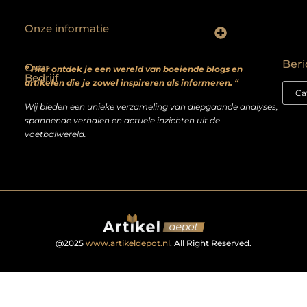
Onze informatie
Backlinks kopen? Focus op kwaliteit, niet kwantiteit
Extra geld verdienen: realistische bijverdienmodellen voor iedereen met ambitie
Beri
Over
” Hier ontdek je een wereld van boeiende blogs en
Bedrijf
artikelen die je zowel inspireren als informeren. “
Wij bieden een unieke verzameling van diepgaande analyses,
spannende verhalen en actuele inzichten uit de
voetbalwereld.
@2025
www.artikeldepot.nl
. All Right Reserved.