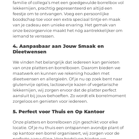
familie of collega’s met een goedgevulde borrelbox vol
lekkernijen, prachtig gepresenteerd en altijd een
feestje om te ontvangen. Voeg een persoonlijke
boodschap toe voor een extra speciaal tintje en maak
van je cadeau een unieke ervaring. Het gemak van
onze bezorgservice maakt het nóg aantrekkelijker om
iemand te verrassen.
4. Aanpasbaar aan Jouw Smaak en
Dieetwensen
We vinden het belangrijk dat iedereen kan genieten
van onze platters en borrelboxen. Daarom bieden we
maatwerk en kunnen we rekening houden met
dieetwensen en allergieën. Of je nu op zoek bent naar
glutenvrije opties, lactosevrije kazen of vegetarische
lekkernijen, wij zorgen ervoor dat de platter perfect
aansluit bij jouw behoeften. Zo wordt elk borrelmoment
zorgeloos en genieten voor iedereen.
5. Perfect voor Thuis en Op Kantoor
Onze platters en borrelboxen zijn geschikt voor elke
locatie. Of je nu thuis een ontspannen avondje plant of
op kantoor een borrel organiseert, wij zorgen voor de
perfecte aanvulling. Voor bedrijven bieden we