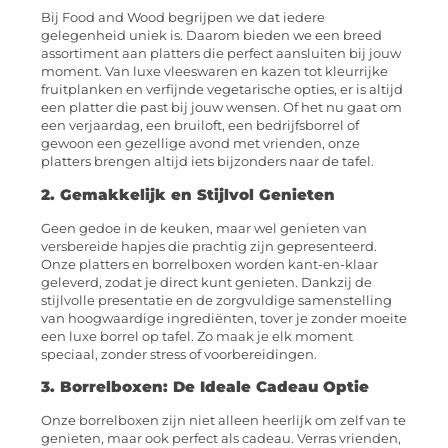
Bij Food and Wood begrijpen we dat iedere
gelegenheid uniek is. Daarom bieden we een breed
assortiment aan platters die perfect aansluiten bij jouw
moment. Van luxe vleeswaren en kazen tot kleurrijke
fruitplanken en verfijnde vegetarische opties, er is altijd
een platter die past bij jouw wensen. Of het nu gaat om
een verjaardag, een bruiloft, een bedrijfsborrel of
gewoon een gezellige avond met vrienden, onze
platters brengen altijd iets bijzonders naar de tafel.
2. Gemakkelijk en Stijlvol Genieten
Geen gedoe in de keuken, maar wel genieten van
versbereide hapjes die prachtig zijn gepresenteerd.
Onze platters en borrelboxen worden kant-en-klaar
geleverd, zodat je direct kunt genieten. Dankzij de
stijlvolle presentatie en de zorgvuldige samenstelling
van hoogwaardige ingrediënten, tover je zonder moeite
een luxe borrel op tafel. Zo maak je elk moment
speciaal, zonder stress of voorbereidingen.
3. Borrelboxen: De Ideale Cadeau Optie
Onze borrelboxen zijn niet alleen heerlijk om zelf van te
genieten, maar ook perfect als cadeau. Verras vrienden,