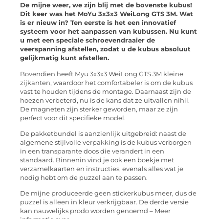
De mijne weer, we zijn blij met de bovenste kubus!
Dit keer was het MoYu 3x3x3 WeiLong GTS 3M. Wat
is er nieuw in? Ten eerste is het een innovatief
systeem voor het aanpassen van kubussen. Nu kunt
u met een speciale schroevendraaier de
veerspanning afstellen, zodat u de kubus absoluut
gelijkmatig kunt afstellen.
Bovendien heeft Myu 3x3x3 WeiLong GTS 3M kleine
zijkanten, waardoor het comfortabeler is om de kubus
vast te houden tijdens de montage. Daarnaast zijn de
hoezen verbeterd, nu is de kans dat ze uitvallen nihil.
De magneten zijn sterker geworden, maar ze zijn
perfect voor dit specifieke model.
De pakketbundel is aanzienlijk uitgebreid: naast de
algemene stijlvolle verpakking is de kubus verborgen
in een transparante doos die verandert in een
standaard. Binnenin vind je ook een boekje met
verzamelkaarten en instructies, evenals alles wat je
nodig hebt om de puzzel aan te passen.
De mijne produceerde geen stickerkubus meer, dus de
puzzel is alleen in kleur verkrijgbaar. De derde versie
kan nauwelijks prodo worden genoemd – Meer