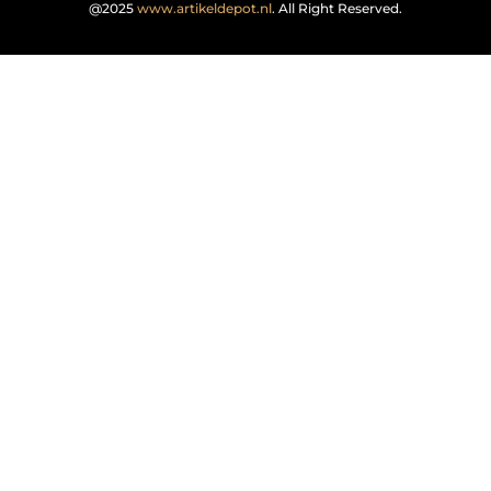
@2025
www.artikeldepot.nl
. All Right Reserved.