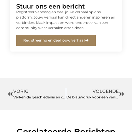
Stuur ons een bericht
Registreer vandaag en deel jouw verhaal op ons
platform. Jouw verhaal kan direct anderen inspireren en
verbinden. Maak impact en word onderdeel van een
community waar verhalen ertoe doen.
Registreer nu en deel jouw verhaal!
VORIG
VOLGENDE
Verken de geschiedenis en cultuur van begraafplaats in wageningen
De blauwdruk voor een veilige en efficiënte vloeistoftransport
Gerelateerde Berichten