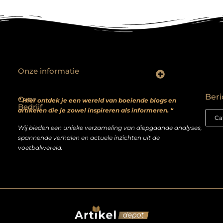
Onze informatie
Backlinks kopen? Focus op kwaliteit, niet kwantiteit
Extra geld verdienen: realistische bijverdienmodellen voor iedereen met ambitie
Beri
Over
” Hier ontdek je een wereld van boeiende blogs en
Bedrijf
artikelen die je zowel inspireren als informeren. “
Wij bieden een unieke verzameling van diepgaande analyses,
spannende verhalen en actuele inzichten uit de
voetbalwereld.