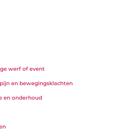
ge werf of event
j pijn en bewegingsklachten
tie en onderhoud
pen