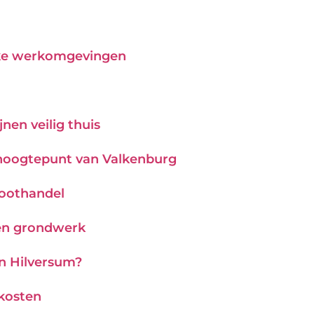
ijke werkomgevingen
nen veilig thuis
hoogtepunt van Valkenburg
roothandel
 en grondwerk
in Hilversum?
 kosten