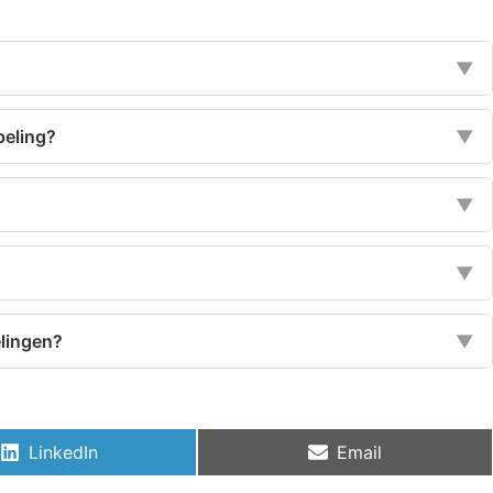
▼
peling?
▼
▼
▼
elingen?
▼
LinkedIn
Email