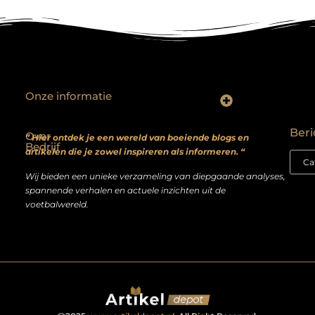
Onze informatie
Backlinks kopen? Focus op kwaliteit, niet kwantiteit
Extra geld verdienen: realistische bijverdienmodellen voor iedereen met ambitie
Beri
Over
” Hier ontdek je een wereld van boeiende blogs en
Bedrijf
artikelen die je zowel inspireren als informeren. “
Wij bieden een unieke verzameling van diepgaande analyses,
spannende verhalen en actuele inzichten uit de
voetbalwereld.