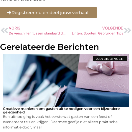
Registreer nu en deel jouw verhaal!
VORIG
VOLGENDE
De verschillen tussen standaard dozen en dozen met klep
Linten: Soorten, Gebruik en Tips
Gerelateerde Berichten
AANBIEDINGEN
Creatieve manieren om gasten uit te nodigen voor een bijzondere
gelegenheid
Een uitnodiging is vaak het eerste wat gasten van een feest of
evenement te zien krijgen. Daarmee geef je niet alleen praktische
informatie door, maar