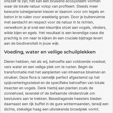
onszelf te zijn; het kan een bruisend ecosysteem vormen
waar de lokale natuur volop van profiteert. Steeds meer
bewuste tuineigenaren kiezen er daarom voor om tegels en
beton in te ruilen voor weelderig groen. Door je buitenruimte
met aandacht en respect voor de natuur in te richten,
verwelkom je al snel een kleurrijke stoet aan vogels, vlinders,
wilde bijen en egels. Het resultaat is een levendige oase die
prachtig is om naar te kijken én een cruciale bijdrage levert
aan de biodiversiteit in jouw wijk.
Voeding, water en veilige schuilplekken
Dieren hebben, net als wij, behoefte aan voldoende voedsel,
vers water en een veilige plek om te rusten. Begin de
transformatie met het aanplanten van inheemse bloemen en
struiken. Deze flora is namelijk perfect afgestemd op het
spijsverteringsstelsel en de specifieke behoeften van lokale
insecten en vogels. Denk hierbij aan planten zoals de
zonnehoed, lavendel of de befaamde vlinderstruik om
bestuivers aan te trekken. Besedragende heesters bieden
daarnaast een rijk buffet in de gure wintermaanden, terwijl een
dichte, stekelige haag een uitstekende broedplek vormt.