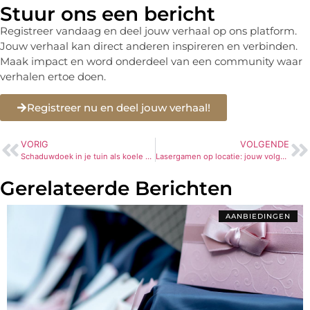
Stuur ons een bericht
Registreer vandaag en deel jouw verhaal op ons platform.
Jouw verhaal kan direct anderen inspireren en verbinden.
Maak impact en word onderdeel van een community waar
verhalen ertoe doen.
Registreer nu en deel jouw verhaal!
VORIG
VOLGENDE
Schaduwdoek in je tuin als koele plek zonder vaste overkapping
Lasergamen op locatie: jouw volgende avontuur
Gerelateerde Berichten
AANBIEDINGEN