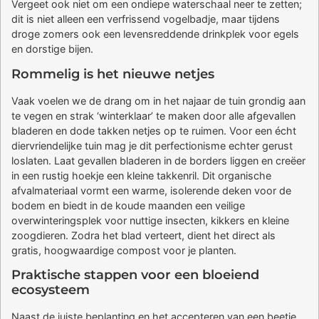
Vergeet ook niet om een ondiepe waterschaal neer te zetten;
dit is niet alleen een verfrissend vogelbadje, maar tijdens
droge zomers ook een levensreddende drinkplek voor egels
en dorstige bijen.
Rommelig is het nieuwe netjes
Vaak voelen we de drang om in het najaar de tuin grondig aan
te vegen en strak ‘winterklaar’ te maken door alle afgevallen
bladeren en dode takken netjes op te ruimen. Voor een écht
diervriendelijke tuin mag je dit perfectionisme echter gerust
loslaten. Laat gevallen bladeren in de borders liggen en creëer
in een rustig hoekje een kleine takkenril. Dit organische
afvalmateriaal vormt een warme, isolerende deken voor de
bodem en biedt in de koude maanden een veilige
overwinteringsplek voor nuttige insecten, kikkers en kleine
zoogdieren. Zodra het blad verteert, dient het direct als
gratis, hoogwaardige compost voor je planten.
Praktische stappen voor een bloeiend
ecosysteem
Naast de juiste beplanting en het accepteren van een beetje