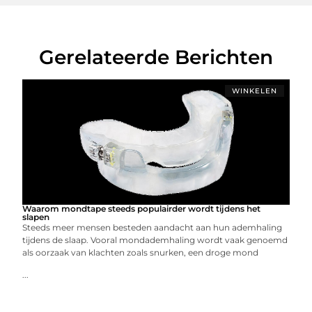
Gerelateerde Berichten
WINKELEN
Waarom mondtape steeds populairder wordt tijdens het
slapen
Steeds meer mensen besteden aandacht aan hun ademhaling
tijdens de slaap. Vooral mondademhaling wordt vaak genoemd
als oorzaak van klachten zoals snurken, een droge mond
...