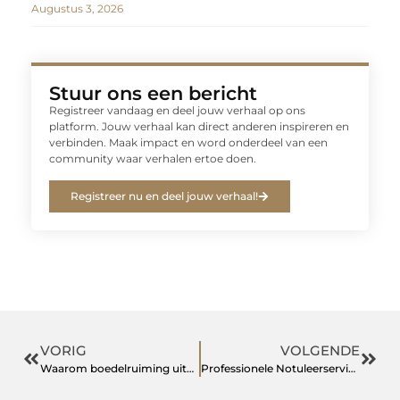
Augustus 3, 2026
Stuur ons een bericht
Registreer vandaag en deel jouw verhaal op ons
platform. Jouw verhaal kan direct anderen inspireren en
verbinden. Maak impact en word onderdeel van een
community waar verhalen ertoe doen.
Registreer nu en deel jouw verhaal!
VORIG
VOLGENDE
Waarom boedelruiming uitbesteden aan een professioneel bedrijf een slimme keuze is
Professionele Notuleerservice Uitbesteden voor Optimaal Succes