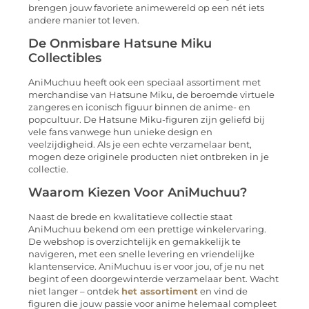
brengen jouw favoriete animewereld op een nét iets
andere manier tot leven.
De Onmisbare Hatsune Miku
Collectibles
AniMuchuu heeft ook een speciaal assortiment met
merchandise van Hatsune Miku, de beroemde virtuele
zangeres en iconisch figuur binnen de anime- en
popcultuur. De Hatsune Miku-figuren zijn geliefd bij
vele fans vanwege hun unieke design en
veelzijdigheid. Als je een echte verzamelaar bent,
mogen deze originele producten niet ontbreken in je
collectie.
Waarom Kiezen Voor AniMuchuu?
Naast de brede en kwalitatieve collectie staat
AniMuchuu bekend om een prettige winkelervaring.
De webshop is overzichtelijk en gemakkelijk te
navigeren, met een snelle levering en vriendelijke
klantenservice. AniMuchuu is er voor jou, of je nu net
begint of een doorgewinterde verzamelaar bent. Wacht
niet langer – ontdek
het assortiment
en vind de
figuren die jouw passie voor anime helemaal compleet