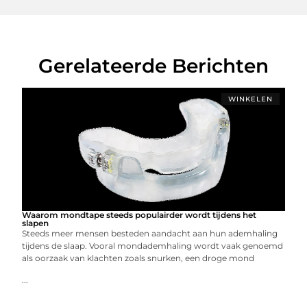
Gerelateerde Berichten
WINKELEN
Waarom mondtape steeds populairder wordt tijdens het
slapen
Steeds meer mensen besteden aandacht aan hun ademhaling
tijdens de slaap. Vooral mondademhaling wordt vaak genoemd
als oorzaak van klachten zoals snurken, een droge mond
...