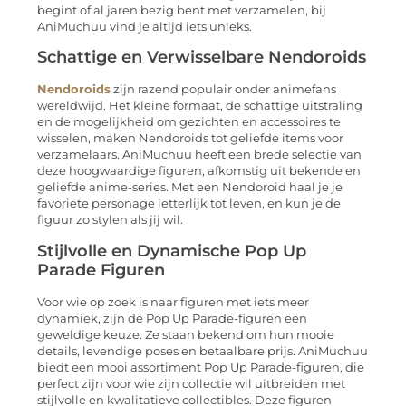
begint of al jaren bezig bent met verzamelen, bij
AniMuchuu vind je altijd iets unieks.
Schattige en Verwisselbare Nendoroids
Nendoroids
zijn razend populair onder animefans
wereldwijd. Het kleine formaat, de schattige uitstraling
en de mogelijkheid om gezichten en accessoires te
wisselen, maken Nendoroids tot geliefde items voor
verzamelaars. AniMuchuu heeft een brede selectie van
deze hoogwaardige figuren, afkomstig uit bekende en
geliefde anime-series. Met een Nendoroid haal je je
favoriete personage letterlijk tot leven, en kun je de
figuur zo stylen als jij wil.
Stijlvolle en Dynamische Pop Up
Parade Figuren
Voor wie op zoek is naar figuren met iets meer
dynamiek, zijn de Pop Up Parade-figuren een
geweldige keuze. Ze staan bekend om hun mooie
details, levendige poses en betaalbare prijs. AniMuchuu
biedt een mooi assortiment Pop Up Parade-figuren, die
perfect zijn voor wie zijn collectie wil uitbreiden met
stijlvolle en kwalitatieve collectibles. Deze figuren