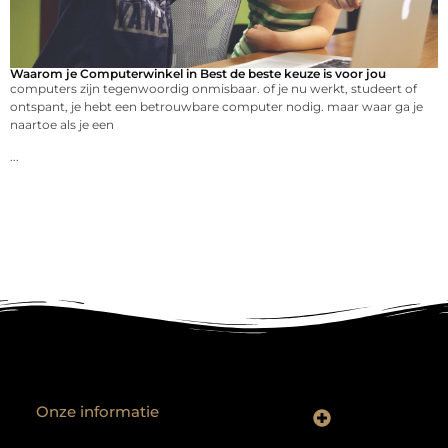
Waarom je Computerwinkel in Best de beste keuze is voor jou
computers zijn tegenwoordig onmisbaar. of je nu werkt, studeert of
ontspant, je hebt een betrouwbare computer nodig. maar waar ga je
naartoe als je een
...
Onze informatie
Backlinks kopen? Focus op kwaliteit, niet kwantiteit
Extra geld verdienen: realistische bijverdienmodellen voor iedereen met ambitie