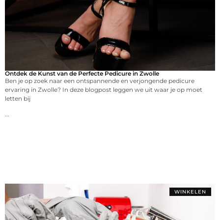
Ontdek de Kunst van de Perfecte Pedicure in Zwolle
Ben je op zoek naar een ontspannende en verjongende pedicure
ervaring in Zwolle? In deze blogpost leggen we uit waar je op moet
letten bij
...
WINKELEN