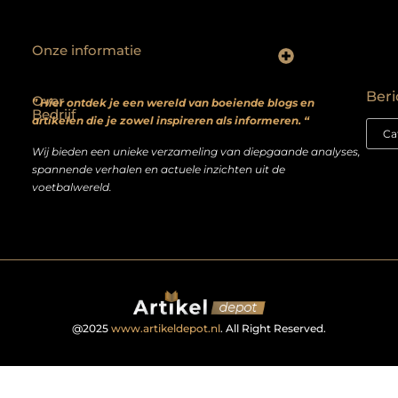
Onze informatie
Backlinks kopen? Focus op kwaliteit, niet kwantiteit
Extra geld verdienen: realistische bijverdienmodellen voor iedereen met ambitie
Beri
Over
” Hier ontdek je een wereld van boeiende blogs en
Bedrijf
artikelen die je zowel inspireren als informeren. “
Wij bieden een unieke verzameling van diepgaande analyses,
spannende verhalen en actuele inzichten uit de
voetbalwereld.
@2025
www.artikeldepot.nl
. All Right Reserved.