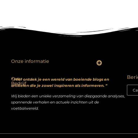
Onze informatie
Backlinks kopen? Focus op kwaliteit, niet kwantiteit
Extra geld verdienen: realistische bijverdienmodellen voor iedereen met ambitie
Beri
Over
” Hier ontdek je een wereld van boeiende blogs en
Bedrijf
artikelen die je zowel inspireren als informeren. “
Wij bieden een unieke verzameling van diepgaande analyses,
spannende verhalen en actuele inzichten uit de
voetbalwereld.