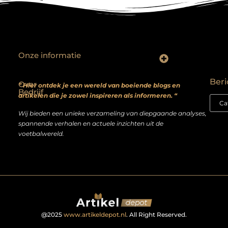
Onze informatie
Backlinks kopen? Focus op kwaliteit, niet kwantiteit
Extra geld verdienen: realistische bijverdienmodellen voor iedereen met ambitie
Beri
Over
” Hier ontdek je een wereld van boeiende blogs en
Bedrijf
artikelen die je zowel inspireren als informeren. “
Wij bieden een unieke verzameling van diepgaande analyses,
spannende verhalen en actuele inzichten uit de
voetbalwereld.
@2025
www.artikeldepot.nl
. All Right Reserved.