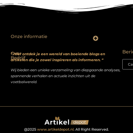
Onze informatie
Backlinks kopen? Focus op kwaliteit, niet kwantiteit
Extra geld verdienen: realistische bijverdienmodellen voor iedereen met ambitie
Beri
Over
” Hier ontdek je een wereld van boeiende blogs en
Bedrijf
artikelen die je zowel inspireren als informeren. “
Wij bieden een unieke verzameling van diepgaande analyses,
spannende verhalen en actuele inzichten uit de
voetbalwereld.
@2025
www.artikeldepot.nl
. All Right Reserved.