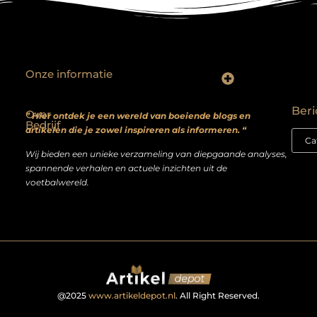
Onze informatie
Backlinks kopen? Focus op kwaliteit, niet kwantiteit
Extra geld verdienen: realistische bijverdienmodellen voor iedereen met ambitie
Beri
Over
” Hier ontdek je een wereld van boeiende blogs en
Bedrijf
artikelen die je zowel inspireren als informeren. “
Wij bieden een unieke verzameling van diepgaande analyses,
spannende verhalen en actuele inzichten uit de
voetbalwereld.
@2025
www.artikeldepot.nl
. All Right Reserved.