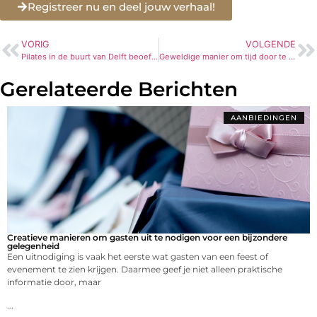
Registreer nu en deel jouw verhaal!
VORIG
VOLGENDE
Pilates in de buurt van Delft beoefenen
Geweldige manier om tijd door te brengen met familie en vrienden
Gerelateerde Berichten
AANBIEDINGEN
Creatieve manieren om gasten uit te nodigen voor een bijzondere
gelegenheid
Een uitnodiging is vaak het eerste wat gasten van een feest of
evenement te zien krijgen. Daarmee geef je niet alleen praktische
informatie door, maar
...