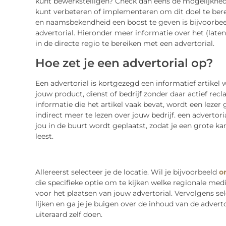
kunt bewerkstelligen? Check dan eens de mogelijkhed
kunt verbeteren of implementeren om dit doel te ber
en naamsbekendheid een boost te geven is bijvoorbee
advertorial. Hieronder meer informatie over het (lat
in de directe regio te bereiken met een advertorial.
Hoe zet je een advertorial op?
Een advertorial is kortgezegd een informatief artikel w
jouw product, dienst of bedrijf zonder daar actief re
informatie die het artikel vaak bevat, wordt een lezer
indirect meer te lezen over jouw bedrijf. een advertori
jou in de buurt wordt geplaatst, zodat je een grote k
leest.
Allereerst selecteer je de locatie. Wil je bijvoorbeeld
o
die specifieke optie om te kijken welke regionale med
voor het plaatsen van jouw advertorial. Vervolgens se
lijken en ga je je buigen over de inhoud van de advertor
uiteraard zelf doen.