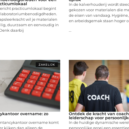
cticumlokaal
In de kalverhouderij wordt stee
ericht practicumlokaal begint
gekozen voor materialen die 
e laboratoriumbenodigdheden.
de eisen van vandaag. Hygiëne,
psleerkracht wil je materialen
en arbeidsgemak staan hoger 
ilig, duurzaam en eenvoudig in
 Denk daarbij
...
ZAKELIJK
ykantoor overname: zo
Ontdek de kracht van coach
leiderschap voor persoonlijk
untancykantoor overname komt
In de huidige dynamische werel
r kijken dan alleen de
persoonlijke groei een essentie