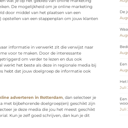
Augu
en wat je op het gebied van online marketing
eiken. De mogelijkheid om je online marketing
De j
ld door middel van het plaatsen van een
Augu
en) opstellen van een stappenplan om jouw klanten
Waar
Augu
Bedr
aar informatie in verwerkt zit die verwijst naar
Augu
clame voor te maken. Door de interessante
 getriggerd om verder te lezen en dus ook
Een 
al werkt het beste als deze in regionale media bij
Augu
ans hebt dat jouw doelgroep de informatie ook
Het 
Juli
nline adverteren in Rotterdam
, dan selecteer je
Een 
ia met bijbehorende doelgroep(en) geschikt zijn
woo
lecteer je deze media die jou het meest geschikt
Juli
ial. Kun je zelf goed schrijven, dan kun je dit