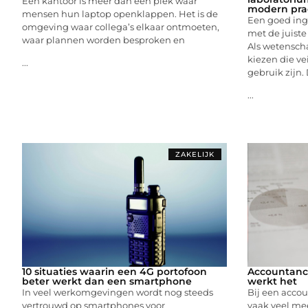
Een kantoor is meer dan een plek waar
modern pra
mensen hun laptop openklappen. Het is de
Een goed ing
omgeving waar collega’s elkaar ontmoeten,
met de juist
waar plannen worden besproken en
Als wetenscha
kiezen die ve
...
gebruik zijn.
...
ZAKELIJK
10 situaties waarin een 4G portofoon
Accountanc
beter werkt dan een smartphone
werkt het
In veel werkomgevingen wordt nog steeds
Bij een acco
vertrouwd op smartphones voor
vaak veel mee