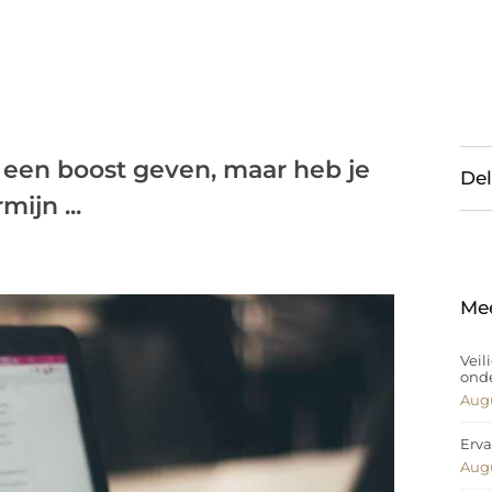
g een boost geven, maar heb je
Del
ijn ...
Me
Veil
ond
Augu
Erva
Augu