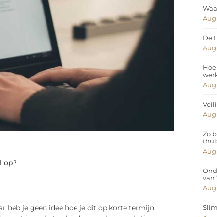
Waar
Augu
De t
Augu
Hoe 
wer
Augu
Veil
Augu
Zo b
thui
Augu
l op?
Ond
van
Augu
Slim
r heb je geen idee hoe je dit op korte termijn