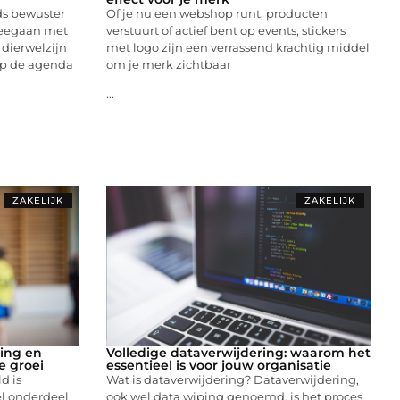
ds bewuster
Of je nu een webshop runt, producten
meegaan met
verstuurt of actief bent op events, stickers
 dierwelzijn
met logo zijn een verrassend krachtig middel
op de agenda
om je merk zichtbaar
...
ZAKELIJK
ZAKELIJK
ing en
Volledige dataverwijdering: waarom het
e groei
essentieel is voor jouw organisatie
d is
Wat is dataverwijdering? Dataverwijdering,
el onderdeel
ook wel data wiping genoemd, is het proces