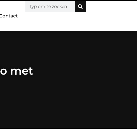
Contact
io met