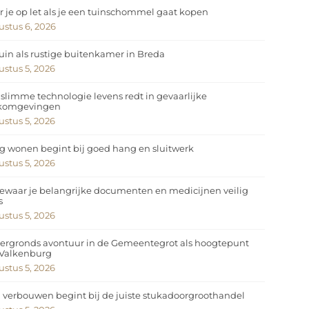
 je op let als je een tuinschommel gaat kopen
stus 6, 2026
uin als rustige buitenkamer in Breda
stus 5, 2026
slimme technologie levens redt in gevaarlijke
komgevingen
stus 5, 2026
ig wonen begint bij goed hang en sluitwerk
stus 5, 2026
ewaar je belangrijke documenten en medicijnen veilig
s
stus 5, 2026
ergronds avontuur in de Gemeentegrot als hoogtepunt
 Valkenburg
stus 5, 2026
 verbouwen begint bij de juiste stukadoorgroothandel