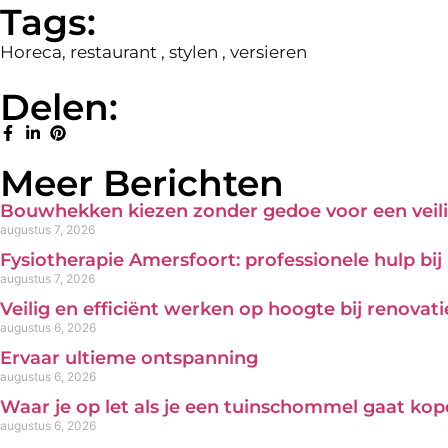
Tags:
Horeca
,
restaurant
,
stylen
,
versieren
Delen:
Meer Berichten
Bouwhekken kiezen zonder gedoe voor een veili
augustus 7, 2026
Fysiotherapie Amersfoort: professionele hulp bi
augustus 7, 2026
Veilig en efficiënt werken op hoogte bij renova
augustus 6, 2026
Ervaar ultieme ontspanning
augustus 6, 2026
Waar je op let als je een tuinschommel gaat ko
augustus 6, 2026