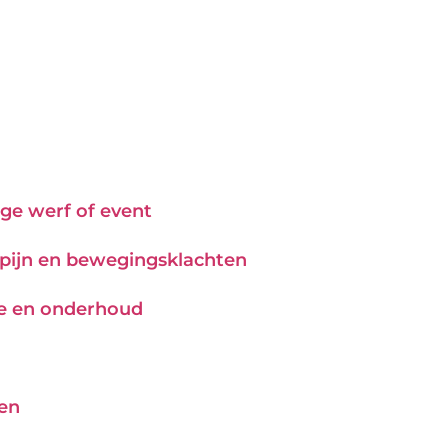
ge werf of event
j pijn en bewegingsklachten
tie en onderhoud
pen