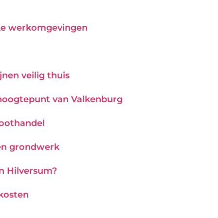
ijke werkomgevingen
nen veilig thuis
hoogtepunt van Valkenburg
roothandel
 en grondwerk
in Hilversum?
 kosten