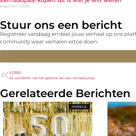
Een laadpaal kopen: dit is wat je wilt weten
augustus 3, 2026
Stuur ons een bericht
Registreer vandaag en deel jouw verhaal op ons pla
community waar verhalen ertoe doen.
VORIG
De voordelen van het gebruik van een vertaalbureau
Gerelateerde Berichten
HORECA