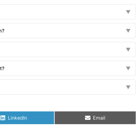
▼
n?
▼
▼
t?
▼
▼
LinkedIn
Email