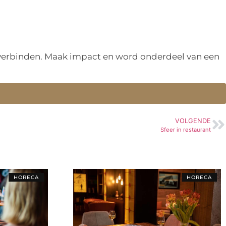
n verbinden. Maak impact en word onderdeel van een
VOLGENDE
Sfeer in restaurant
HORECA
HORECA