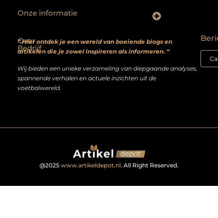
Onze informatie
Backlinks kopen? Focus op kwaliteit, niet kwantiteit
Extra geld verdienen: realistische bijverdienmodellen voor iedereen met ambitie
Beri
Over
” Hier ontdek je een wereld van boeiende blogs en
Bedrijf
artikelen die je zowel inspireren als informeren. “
Wij bieden een unieke verzameling van diepgaande analyses,
spannende verhalen en actuele inzichten uit de
voetbalwereld.
@2025
www.artikeldepot.nl
. All Right Reserved.