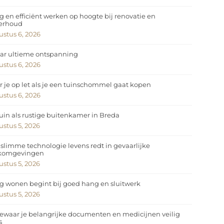
ig en efficiënt werken op hoogte bij renovatie en
erhoud
stus 6, 2026
ar ultieme ontspanning
stus 6, 2026
 je op let als je een tuinschommel gaat kopen
stus 6, 2026
uin als rustige buitenkamer in Breda
stus 5, 2026
slimme technologie levens redt in gevaarlijke
komgevingen
stus 5, 2026
ig wonen begint bij goed hang en sluitwerk
stus 5, 2026
ewaar je belangrijke documenten en medicijnen veilig
s