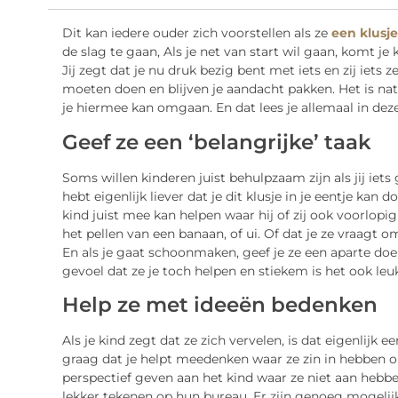
Dit kan iedere ouder zich voorstellen als ze
een klusj
de slag te gaan, Als je net van start wil gaan, komt je k
Jij zegt dat je nu druk bezig bent met iets en zij iets 
moeten doen en blijven je aandacht pakken. Het is nat
je hiermee kan omgaan. En dat lees je allemaal in deze
Geef ze een ‘belangrijke’ taak
Soms willen kinderen juist behulpzaam zijn als jij iets
hebt eigenlijk liever dat je dit klusje in je eentje kan 
kind juist mee kan helpen waar hij of zij ook voorlopig
het pellen van een banaan, of ui. Of dat je ze vraagt o
En als je gaat schoonmaken, geef je ze een aparte do
gevoel dat ze je toch helpen en stiekem is het ook leuk
Help ze met ideeën bedenken
Als je kind zegt dat ze zich vervelen, is dat eigenlijk 
graag dat je helpt meedenken waar ze zin in hebben 
perspectief geven aan het kind waar ze niet aan hebbe
lekker tekenen op hun bureau. Er zijn genoeg mogelij