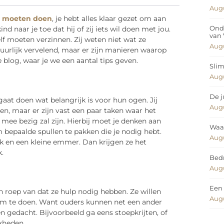
Augu
e moeten doen
, je hebt alles klaar gezet om aan
Ond
ind naar je toe dat hij of zij iets wil doen met jou.
van
zelf moeten verzinnen. Zij weten niet wat ze
Augu
uurlijk vervelend, maar er zijn manieren waarop
 blog, waar je we een aantal tips geven.
Slim
Augu
De j
 gaat doen wat belangrijk is voor hun ogen. Jij
Augu
doen, maar er zijn vast een paar taken waar het
 mee bezig zal zijn. Hierbij moet je denken aan
Waar
m bepaalde spullen te pakken die je nodig hebt.
Augu
ek en een kleine emmer. Dan krijgen ze het
.
Bedr
Augu
Een 
een roep van dat ze hulp nodig hebben. Ze willen
Augu
om te doen. Want ouders kunnen net een ander
n gedacht. Bijvoorbeeld ga eens stoepkrijten, of
kheden.