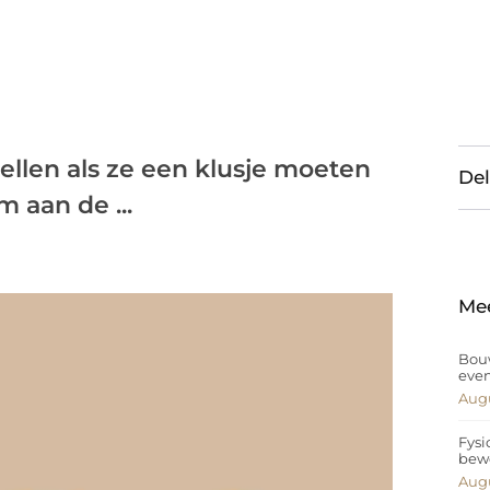
tellen als ze een klusje moeten
Del
m aan de ...
Me
Bouw
eve
Augu
Fysi
bew
Augu