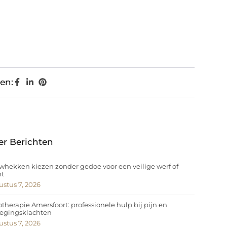
en:
er Berichten
hekken kiezen zonder gedoe voor een veilige werf of
nt
stus 7, 2026
otherapie Amersfoort: professionele hulp bij pijn en
egingsklachten
stus 7, 2026