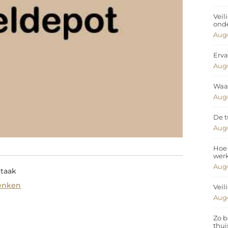
Veil
ond
Augu
Erva
Augu
Waar
Augu
De t
Augu
Hoe 
wer
Augu
 taak
enken
Veil
Augu
Zo b
thui