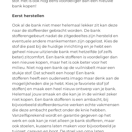
stof. Het is ook nog eens voordeliger dan een nieuwe
bank kopen!
Eerst herstellen
Ook al de bank niet meer helemaal lekker zit kan deze
naar de stoffeerder gebracht worden. De bank
stofferengebeurt nadat de zitgedeeltes zijn hersteld en
eventuele andere mankementen zijn opgelost. Kies de
stof die past bij de huidige inrichting en je hebt een
geheel nieuw uitziende bank met hetzelfde (of zelfs
beter) zitcomfort. Een bank stofferen is voordeliger dan
een nieuwe kopen, maar het is ook beter voor het
milieu. Niet nog een bank op de vuilnisbelt maar een
stukje stof. Dat scheelt een hoop! Een bank
stofferen heeft een ouderwets imago maar denk aan de
mogelijkheden die je hebt. Kies je favoriete stof (of
stoffen) en maak een heel nieuw ontwerp van je bank.
Helemaal jouw smaak en die kan je in de winkel zeker
niet kopen. Een bank stofferen is een ambacht, bij
bijvoorbeeld stoffeerdersunie werken echte vakmensen
die deze ambacht perfect onder de knie hebben.
Vanzelfsprekend wordt en garantie gegeven op het
werk en ook kan je niet alleen je bank stofferen, maar
ook stoelen, kussens laten maken voor bijvoorbeeld je
tuinset, caravan en boot. De stoel van oma laten