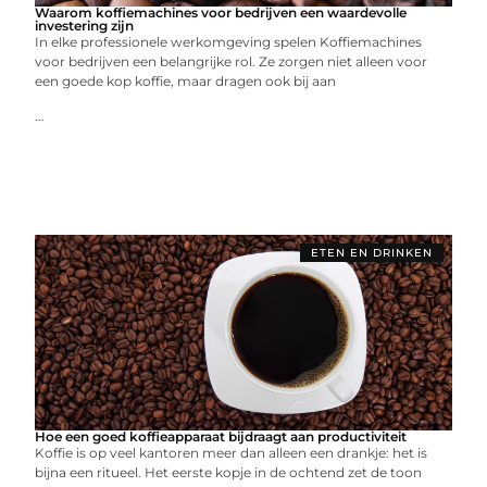
Waarom koffiemachines voor bedrijven een waardevolle
investering zijn
In elke professionele werkomgeving spelen Koffiemachines
voor bedrijven een belangrijke rol. Ze zorgen niet alleen voor
een goede kop koffie, maar dragen ook bij aan
...
ETEN EN DRINKEN
Hoe een goed koffieapparaat bijdraagt aan productiviteit
Koffie is op veel kantoren meer dan alleen een drankje: het is
bijna een ritueel. Het eerste kopje in de ochtend zet de toon