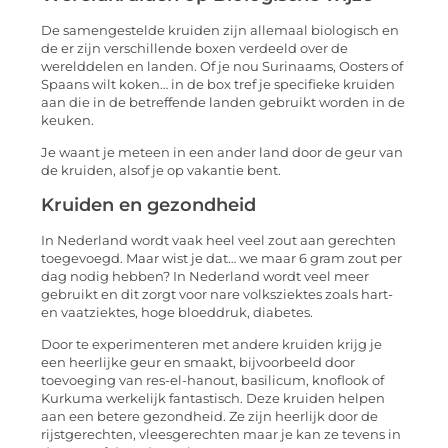
De samengestelde kruiden zijn allemaal biologisch en
de er zijn verschillende boxen verdeeld over de
werelddelen en landen. Of je nou Surinaams, Oosters of
Spaans wilt koken… in de box tref je specifieke kruiden
aan die in de betreffende landen gebruikt worden in de
keuken.
Je waant je meteen in een ander land door de geur van
de kruiden, alsof je op vakantie bent.
Kruiden en gezondheid
In Nederland wordt vaak heel veel zout aan gerechten
toegevoegd. Maar wist je dat… we maar 6 gram zout per
dag nodig hebben? In Nederland wordt veel meer
gebruikt en dit zorgt voor nare volksziektes zoals hart-
en vaatziektes, hoge bloeddruk, diabetes.
Door te experimenteren met andere kruiden krijg je
een heerlijke geur en smaakt, bijvoorbeeld door
toevoeging van res-el-hanout, basilicum, knoflook of
Kurkuma werkelijk fantastisch. Deze kruiden helpen
aan een betere gezondheid. Ze zijn heerlijk door de
rijstgerechten, vleesgerechten maar je kan ze tevens in