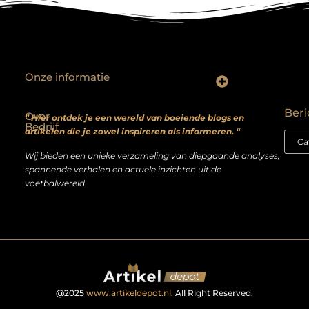
Onze informatie
Backlinks kopen? Focus op kwaliteit, niet kwantiteit
Extra geld verdienen: realistische bijverdienmodellen voor iedereen met ambitie
Beri
Over
” Hier ontdek je een wereld van boeiende blogs en
Bedrijf
artikelen die je zowel inspireren als informeren. “
Wij bieden een unieke verzameling van diepgaande analyses,
spannende verhalen en actuele inzichten uit de
voetbalwereld.
@2025
www.artikeldepot.nl
. All Right Reserved.