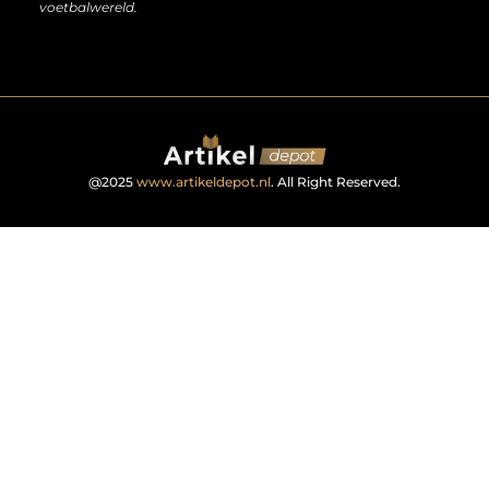
voetbalwereld.
@2025
www.artikeldepot.nl
. All Right Reserved.