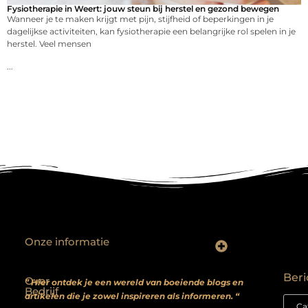
Fysiotherapie in Weert: jouw steun bij herstel en gezond bewegen
Wanneer je te maken krijgt met pijn, stijfheid of beperkingen in je
dagelijkse activiteiten, kan fysiotherapie een belangrijke rol spelen in je
herstel. Veel mensen
...
Onze informatie
Backlinks kopen? Focus op kwaliteit, niet kwantiteit
Extra geld verdienen: realistische bijverdienmodellen voor iedereen met ambitie
Beri
Over
” Hier ontdek je een wereld van boeiende blogs en
Bedrijf
artikelen die je zowel inspireren als informeren. “