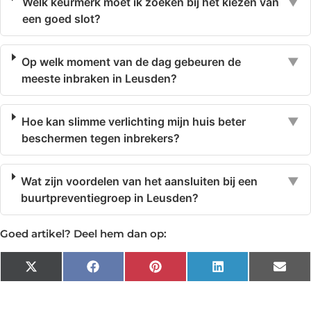
Welk keurmerk moet ik zoeken bij het kiezen van
▼
een goed slot?
Op welk moment van de dag gebeuren de
▼
meeste inbraken in Leusden?
Hoe kan slimme verlichting mijn huis beter
▼
beschermen tegen inbrekers?
Wat zijn voordelen van het aansluiten bij een
▼
buurtpreventiegroep in Leusden?
Goed artikel? Deel hem dan op:
X
Facebook
Pinterest
LinkedIn
Emai
(Twitter)