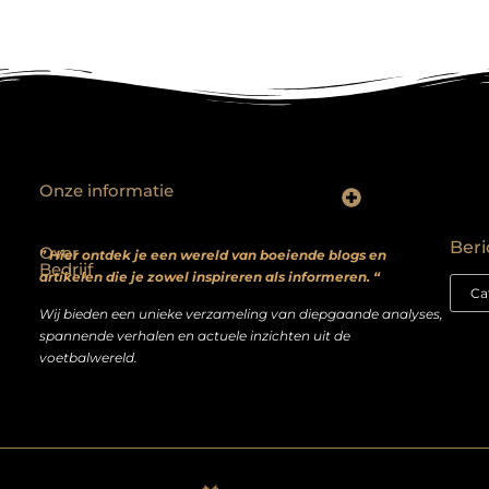
Onze informatie
Backlinks kopen? Focus op kwaliteit, niet kwantiteit
Extra geld verdienen: realistische bijverdienmodellen voor iedereen met ambitie
Beri
Over
” Hier ontdek je een wereld van boeiende blogs en
Bedrijf
artikelen die je zowel inspireren als informeren. “
Wij bieden een unieke verzameling van diepgaande analyses,
spannende verhalen en actuele inzichten uit de
voetbalwereld.