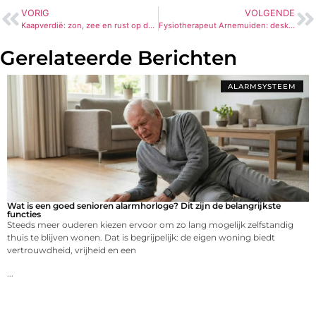
VORIG
VOLGENDE
Kaapverdië: zon, zee en rust op de strandeilanden Sal en Boa Vista
Fysiotherapeut Arnemuiden: deskundige zorg voor herstel en beweging
Gerelateerde Berichten
ALARMSYSTEEM
Wat is een goed senioren alarmhorloge? Dit zijn de belangrijkste
functies
Steeds meer ouderen kiezen ervoor om zo lang mogelijk zelfstandig
thuis te blijven wonen. Dat is begrijpelijk: de eigen woning biedt
vertrouwdheid, vrijheid en een
...