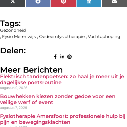
X
Facebook
Pinterest
LinkedIn
Emai
(Twitter)
Tags:
Gezondheid
,
Fysio Merenwijk
,
Oedeemfysiotherapie
,
Vochtophoping
Delen:
Meer Berichten
Elektrisch tandenpoetsen: zo haal je meer uit je
dagelijkse poetsroutine
augustus 9, 2026
Bouwhekken kiezen zonder gedoe voor een
veilige werf of event
augustus 7, 2026
Fysiotherapie Amersfoort: professionele hulp bij
pijn en bewegingsklachten