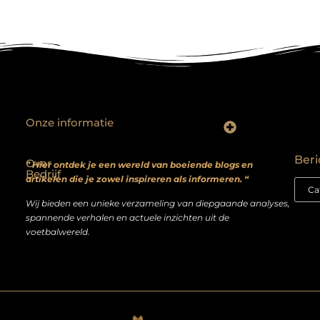
Onze informatie
Backlinks kopen? Focus op kwaliteit, niet kwantiteit
Extra geld verdienen: realistische bijverdienmodellen voor iedereen met ambitie
Beri
Over
” Hier ontdek je een wereld van boeiende blogs en
Bedrijf
artikelen die je zowel inspireren als informeren. “
Wij bieden een unieke verzameling van diepgaande analyses,
spannende verhalen en actuele inzichten uit de
voetbalwereld.