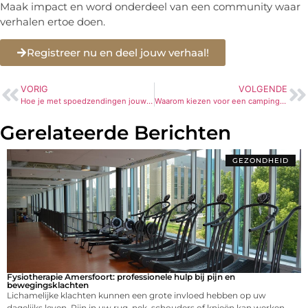
Maak impact en word onderdeel van een community waar
verhalen ertoe doen.
Registreer nu en deel jouw verhaal!
VORIG
VOLGENDE
Hoe je met spoedzendingen jouw zakelijke processen kunt optimaliseren
Waarom kiezen voor een camping aan of bij het water?
Gerelateerde Berichten
GEZONDHEID
Fysiotherapie Amersfoort: professionele hulp bij pijn en
bewegingsklachten
Lichamelijke klachten kunnen een grote invloed hebben op uw
dagelijks leven. Pijn in uw rug, nek, schouders of knieën kan werken,